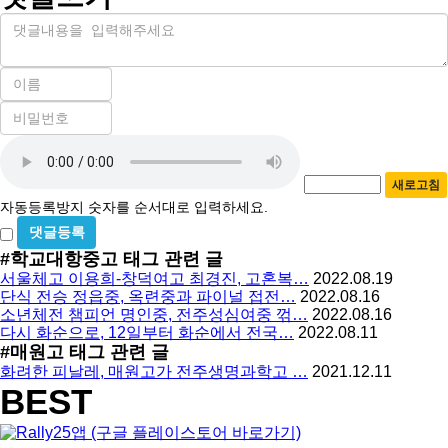
내
용
이
름
비
필
밀
수
자
번
호
동
필
새로고침
등
수
자동등록방지 숫자를 순서대로 입력하세요.
록
비
방
밀
#학교대항중고
태그 관련 글
지
글
서울체고 이용희-창덕여고 최경진, 고혼복…
2022.08.19
사
단식 전승 정읍중, 옥련중과 파이널 접전…
2022.08.16
용
소년체전 챔피언 명인중, 전주성심여중 꺾…
2022.08.16
다시 화순으로, 12일부터 화순에서 전국…
2022.08.11
#매원고
태그 관련 글
화려한 피날레, 매원고가 전주생명과학고 …
2021.12.11
BEST