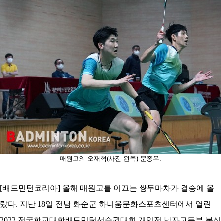
코
리
아
매원고의 오재혁(사진 왼쪽)-문종우.
[배드민턴코리아] 올해 매원고를 이끄는 쌍두마차가 결승에 올
랐다. 지난 18일 전남 화순군 하니움문화스포츠센터에서 열린
2022 전국학교대항배드민턴선수권대회 개인전 남자고등부 복식