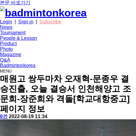
본문 바로가기
Login
|
Sign in
|
Subscribe
News
Tournament
People & Lesson
Product
Photo
Magazine
Q&A
Badmintonkorea
MENU
tournament
매원고 쌍두마차 오재혁-문종우 결
승진출, 오늘 결승서 인천해양고 조
문희-장준희와 격돌[학교대항중고]
페이지 정보
작
배
댓
작
0건
2022-08-19 11:34
성
드
글
성
본
자
민
일
문
턴