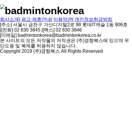
회사소개
|
광고·제휴안내
|
이용약관
|
개인정보취급방침
[주소] 서울시 금천구 가산디지털2로 98 롯데IT캐슬 1동 906호
|
[전화] 02 830 3845
|
[팩스] 02 830 3846
[이메일] badmintonkorea@badmintonkorea.co.kr
본 사이트의 모든 저작물의 저작권은 (주)경향북스에 있으며 무
단도용 및 복제를 허용하지 않습니다.
Copyright 2019 (주)경향북스 All Rights Reserved
상
단
으
로