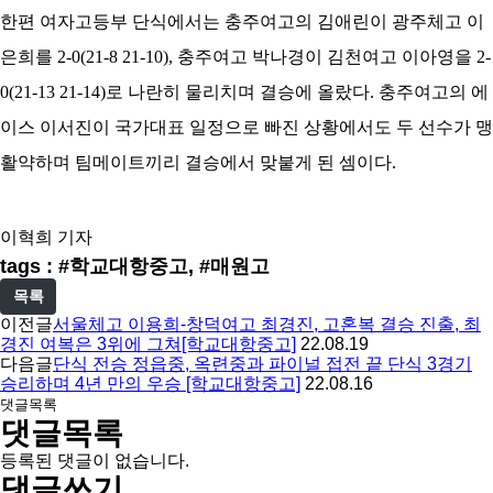
한편 여자고등부 단식에서는 충주여고의 김애린이 광주체고 이
은희를 2-0(21-8 21-10), 충주여고 박나경이 김천여고 이아영을 2-
0(21-13 21-14)로 나란히 물리치며 결승에 올랐다. 충주여고의 에
이스 이서진이 국가대표 일정으로 빠진 상황에서도 두 선수가 맹
활약하며 팀메이트끼리 결승에서 맞붙게 된 셈이다.
이혁희 기자
tags : #학교대항중고, #매원고
목록
이전글
서울체고 이용희-창덕여고 최경진, 고혼복 결승 진출, 최
경진 여복은 3위에 그쳐[학교대항중고]
22.08.19
다음글
단식 전승 정읍중, 옥련중과 파이널 접전 끝 단식 3경기
승리하며 4년 만의 우승 [학교대항중고]
22.08.16
댓글목록
댓글목록
등록된 댓글이 없습니다.
댓글쓰기