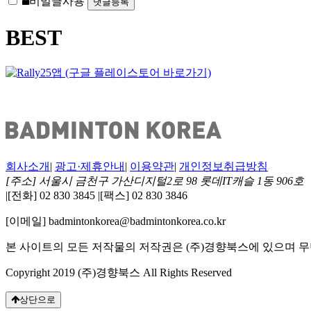
비밀글사용
등
록
BEST
방
지
회사소개
|
광고·제휴안내
|
이용약관
|
개인정보취급방침
[주소] 서울시 금천구 가산디지털2로 98 롯데IT캐슬 1동 906호
|
[전화] 02 830 3845
|
[팩스] 02 830 3846
[이메일] badmintonkorea@badmintonkorea.co.kr
본 사이트의 모든 저작물의 저작권은 (주)경향북스에 있으며 무
Copyright 2019 (주)경향북스 All Rights Reserved
상단으로