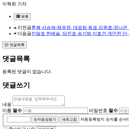
이혁희 기자
목록
이전글
혼복 서승재-채유정, 대표팀 동료 김원호-정나은 
다음글
진말초 한예슬, 당진초 송기범 이호건 개인전 단
댓글목록
댓글목록
등록된 댓글이 없습니다.
댓글쓰기
내용
이름
필수
비밀번호
필수
자
숫자음성듣기
새로고침
자동등록방지 숫자를 순서
동