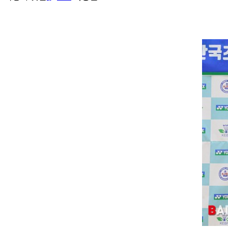
드
본
민
문
턴
코
리
아