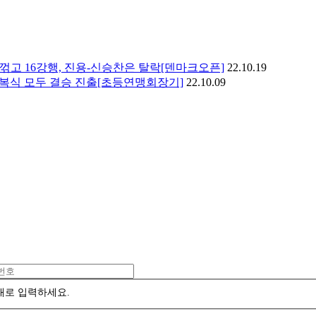
꺾고 16강행, 진용-신승찬은 탈락[덴마크오픈]
22.10.19
·복식 모두 결승 진출[초등연맹회장기]
22.10.09
대로 입력하세요.