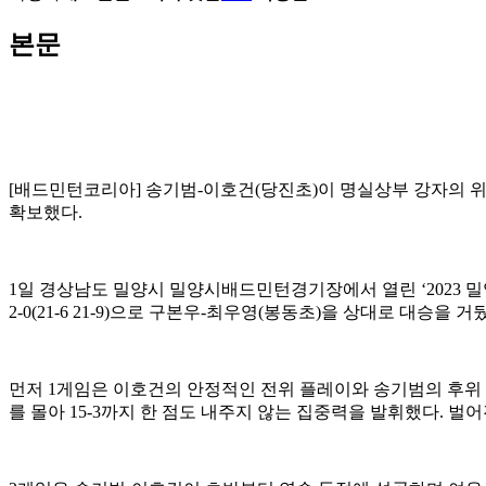
본문
[
배드민턴코리아
]
송기범
-
이호건
(
당진초
)
이 명실상부 강자의 
확보했다
.
1
일 경상남도 밀양시 밀양시배드민턴경기장에서 열린
‘2023
밀
2-0(21-6 21-9)
으로 구본우
-
최우영
(
봉동초
)
을 상대로 대승을 거
먼저
1
게임은 이호건의 안정적인 전위 플레이와 송기범의 후위
를 몰아
15-3
까지 한 점도 내주지 않는 집중력을 발휘했다
.
벌어