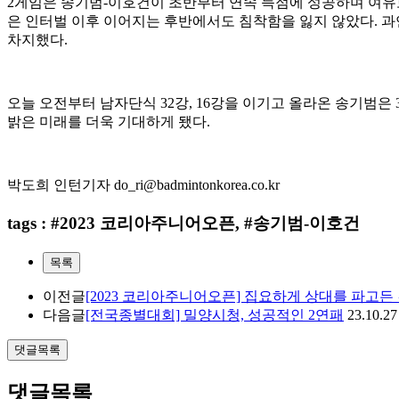
2
게임은 송기범
-
이호건이 초반부터 연속 득점에 성공하며 여유
은 인터벌 이후 이어지는 후반에서도 침착함을 잃지 않았다
.
과
차지했다
.
오늘 오전부터 남자단식
32
강
, 16
강을 이기고 올라온 송기범은
밝은 미래를 더욱 기대하게 됐다
.
박도희 인턴기자
do_ri@badmintonkorea.co.kr
tags : #2023 코리아주니어오픈, #송기범-이호건
목록
이전글
[2023 코리아주니어오픈] 집요하게 상대를 파고든
다음글
[전국종별대회] 밀양시청, 성공적인 2연패
23.10.27
댓글목록
댓글목록