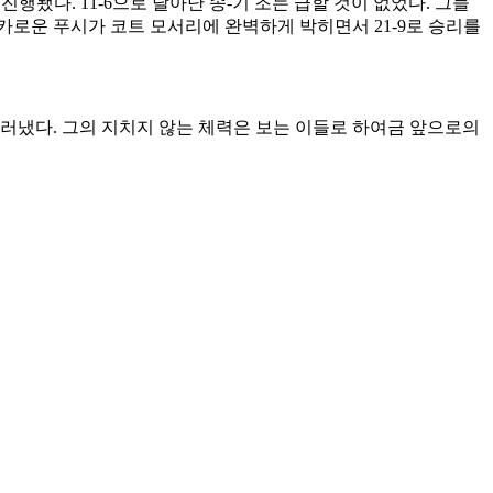
 진행됐다
. 11-6
으로 달아난 송
-
기 조는 급할 것이 없었다
.
그들
카로운 푸시가 코트 모서리에 완벽하게 박히면서
21-9
로 승리를
드러냈다
.
그의 지치지 않는 체력은 보는 이들로 하여금 앞으로의