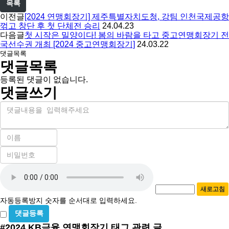
목록
이전글
[2024 연맹회장기] 제주특별자치도청, 강팀 인천국제공항
꺾고 창단 후 첫 단체전 승리
24.04.23
다음글
첫 시작은 밀양이다! 봄의 바람을 타고 중고연맹회장기 전
국선수권 개최 [2024 중고연맹회장기]
24.03.22
댓글목록
댓글목록
등록된 댓글이 없습니다.
댓글쓰기
내
용
이
름
비
필
밀
수
자
번
호
동
필
새로고침
등
수
자동등록방지 숫자를 순서대로 입력하세요.
록
비
방
밀
#2024 KB금융 연맹회장기
태그 관련 글