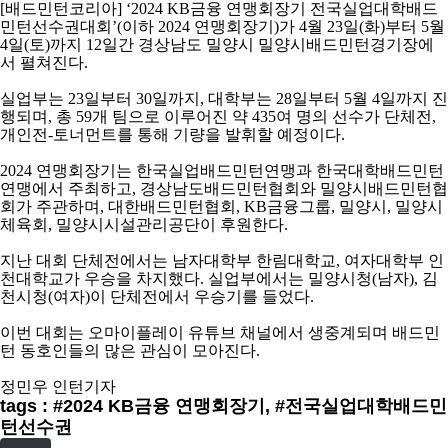
코
[
배드민턴코리아
] ‘2024 KB
금융 연맹회장기 전국실업대학배드
리
민턴선수권대회
’(
이하
2024
연맹회장기
)
가
4
월
23
일
(
화
)
부터
5
월
아
4
일
(
토
)
까지
12
일간 경상남도 밀양시 밀양시배드민턴경기장에
서 펼쳐진다
.
실업부는
23
일부터
30
일까지
,
대학부는
28
일부터
5
월
4
일까지 진
행되며
,
총
59
개 팀으로 이루어진 약
435
여 명의 선수가 단체전
,
개인전
-
토너먼트를 통해 기량을 발휘할 예정이다
.
2024
연맹회장기는 한국실업배드민턴연맹과 한국대학배드민턴
연맹에서 주최하고
,
경상남도배드민턴협회와 밀양시배드민턴협
회가 주관하며
,
대한배드민턴협회
, KB
금융그룹
,
밀양시
,
밀양시
체육회
,
밀양시시설관리공단이 후원한다
.
지난 대회 단체전에서는 남자대학부 한림대학교
,
여자대학부 인
천대학교가 우승을 차지했다
.
실업부에서는 밀양시청
(
남자
),
김
천시청
(
여자
)
이 단체전에서 우승기를 들었다
.
이번 대회는 오마이플레이 유튜브
채널에서 생중계되며 배드민
턴 동호인들의 많은 관심이 모아진다
.
정민우 인턴기자
tags : #2024 KB금융 연맹회장기, #전국실업대학배드민
턴선수권