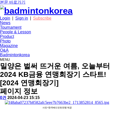
본문 바로가기
Login
|
Sign in
|
Subscribe
News
Tournament
People & Lesson
Product
Photo
Magazine
Q&A
Badmintonkorea
MENU
tournament
밀양은 벌써 뜨거운 여름, 오늘부터
2024 KB금융 연맹회장기 스타트!
[2024 연맹회장기]
페이지 정보
작
배
댓
작
0건
2024-04-23 15:15
성
드
글
성
본
자
민
일
사진
=한국배드민
턴연맹 제공
문
턴