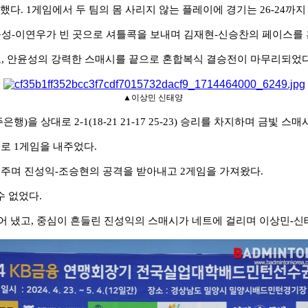
발했다
. 1
게임에서 두 팀의 몸 사리지 않는 플레이에 경기는
26-24
까지
윤성
-
이연우가 빈 곳으로 셔틀콕을 보내며 김재현
-
신승찬의 페이스를
고
,
안윤성의 강력한 스매시를 끝으로 혼합복식 결승전이 마무리되었
▲이상민 신태양
주은행
)
을 상대로
2-1(18-21 21-17 25-23)
승리를 차지하며 금빛 스매
8
로
1
게임을 내주었다
.
여주며 진성익
-
조승현의 공격을 받아내고
2
게임을 가져왔다
.
수 없었다
.
어 냈고
,
중심이 흔들린 진성익의 스매시가 네트에 걸리며 이상민
-
신