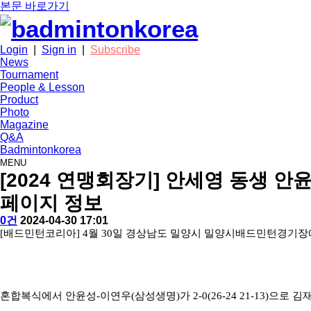
본문 바로가기
Login
|
Sign in
|
Subscribe
News
Tournament
People & Lesson
Product
Photo
Magazine
Q&A
Badmintonkorea
MENU
tournament
[2024 연맹회장기] 안세영 동생 
페이지 정보
작
배
댓
작
0건
2024-04-30 17:01
성
드
글
성
본
[
배드민턴코리아
] 4
월
30
일 경상남도 밀양시 밀양시배드민턴경기
자
민
일
문
턴
코
리
아
혼합복식에서 안윤성
-
이연우
(
삼성생명
)
가
2-0(26-24 21-13)
으로 김