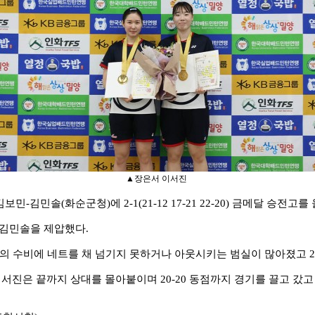
▲장은서 이서진
김보민
-
김민솔
(
화순군청
)
에
2-1(21-12 17-21 22-20)
금메달 승전고를
김민솔을 제압했다
.
의 수비에 네트를 채 넘기지 못하거나 아웃시키는 범실이 많아졌고
2
이서진은 끝까지 상대를 몰아붙이며
20-20
동점까지 경기를 끌고 갔