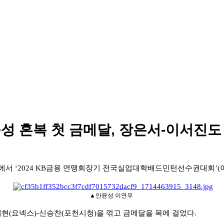
안윤성 혼복 첫 금메달, 장은서-이서진
장에서
‘2024 KB
금융 연맹회장기 전국실업대학배드민턴선수권대회
’(
▲안윤성 이연우
재현
(
요넥스
)-
신승찬
(
포천시청
)
을 꺾고 금메달을 목에 걸었다
.