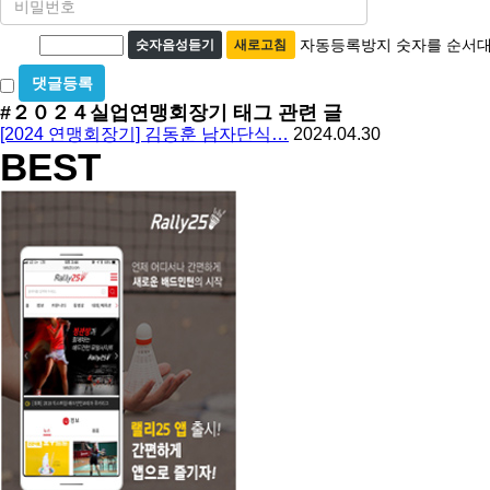
밀
수
자
번
자동등록방지 숫자를 순서대
숫자음성듣기
새로고침
호
동
필
비
등
수
밀
#２０２４실업연맹회장기
태그 관련 글
록
글
[2024 연맹회장기] 김동훈 남자단식…
2024.04.30
방
사
BEST
용
지