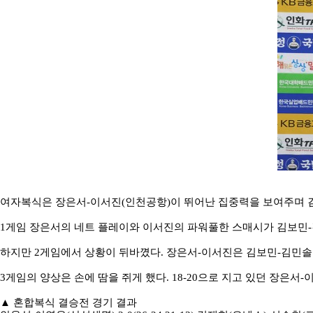
여자복식은 장은서
-
이서진
(
인천공항
)
이 뛰어난 집중력을 보여주며 
1
게임 장은서의 네트 플레이와 이서진의 파워풀한 스매시가 김보민
-
하지만
2
게임에서 상황이 뒤바꼈다
.
장은서
-
이서진은 김보민
-
김민솔
3
게임의 양상은 손에 땀을 쥐게 했다
. 18-20
으로 지고 있던 장은서
-
▲
혼합복식 결승전 경기 결과