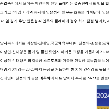
준결승전에서 보여준 이연우의 전위 플레이는 결승전에서도 빛을 
그리고
2
게임 시작과 동시에 안윤성
-
이연우는 흐름을 가져왔다
.
안
3
게임 경기 후반 안윤성
-
이연우의 플레이에 점수 차가 점점 벌어졌
남자복식에서는 이상민
-
신태양
(
국군체육부대
)
이 진성익
-
조승현
(
광
이상민
-
신태양은 몸이 덜 풀린 탓인지 아쉬운 표정을 거듭하며
21-1
이상민
-
신태양은 파워풀한 스트로크와 더불어 민첩한 몸놀림을 보
대망의
3
게임은
23-23
까지 동점을 거듭하며 한 치의 긴장감도 놓을 
신태양이 진성익의 볼을 예측하며 네트 앞에서 푸시로
24-23
을 만들