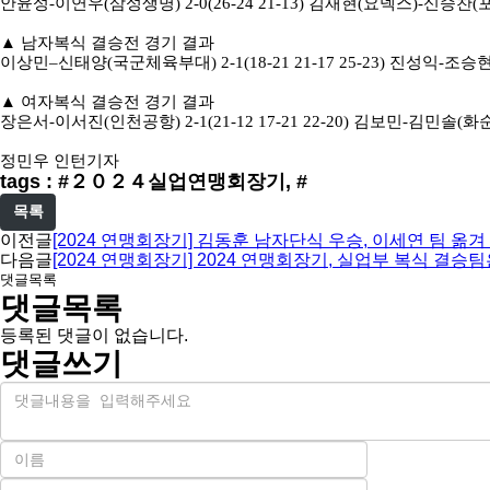
안윤성
-
이연우
(
삼성생명
) 2-0(26-24 21-13)
김재현
(
요넥스
)-
신승찬
(
▲
남자복식 결승전 경기 결과
이상민
–
신태양
(
국군체육부대
) 2-1(18-21 21-17 25-23)
진성익
-
조승
▲
여자복식 결승전 경기 결과
장은서
-
이서진
(
인천공항
) 2-1(21-12 17-21 22-20)
김보민
-
김민솔
(
화
정민우 인턴기자
tags : #２０２４실업연맹회장기, #
목록
이전글
[2024 연맹회장기] 김동훈 남자단식 우승, 이세연 팀 옮겨
다음글
[2024 연맹회장기] 2024 연맹회장기, 실업부 복식 결승팀
댓글목록
댓글목록
등록된 댓글이 없습니다.
댓글쓰기
내
용
이
름
비
필