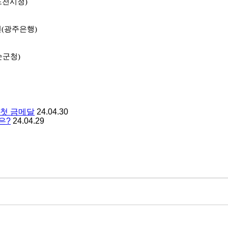
포천시청
)
현
(
광주은행
)
순군청
)
 첫 금메달
24.04.30
은?
24.04.29