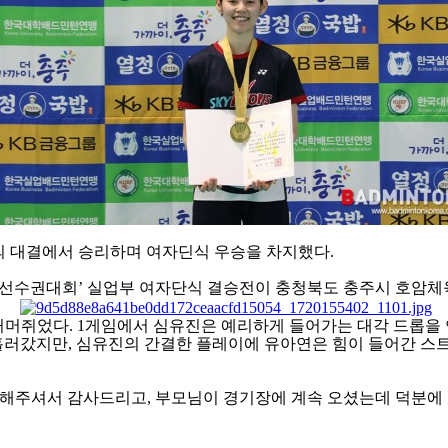
의 대결에서 승리하며 여자딘식 우승을 차지했다
.
선수권대회
’
실업부 여자단식 결승전이 충청북도 충주시 호암
 거머쥐었다
. 1
게임에서 심유진은 예리하게 들어가는 대각 드롭을
 흘러갔지만
,
심유진의 간결한 플레이에 유아연은 힘이 들어간 스
원해주셔서 감사드리고
,
부모님이 경기장에 계속 오셨는데 덕분에 