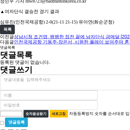
정민우 기자
mw8723@badmintonkorea.co.kr
▲
여자단식 결승전 경기 결과
심유진
(
인천국제공항
) 2-0(21-11 21-15)
유아연
(
화순군청
)
목록
이전글
성남시청 조건엽, 팽팽한 접전 끝에 남자단식 금메달 [20
다음글
인천국제공항 기동주-장은서, 시원한 플레이 보여주며 혼합
댓글목록
댓글목록
등록된 댓글이 없습니다.
댓글쓰기
내
용
이
름
비
필
밀
수
자
번
자동등록방지 숫자를 순서대로 입
숫자음성듣기
새로고침
호
동
비
필
등
밀
수