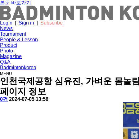
본문 바로가기
Login
|
Sign in
|
Subscribe
News
Tournament
People & Lesson
Product
Photo
Magazine
Q&A
Badmintonkorea
MENU
tournament
인천국제공항 심유진, 가벼운 몸놀림
페이지 정보
작
배
댓
작
0건
2024-07-05 13:56
성
드
글
성
본
자
민
일
문
턴
코
리
아