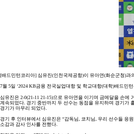
[
배드민턴코리아
]
심유진
(
인천국제공항
)
이 유아연
(
화순군청
)
과
7
월
5
일
‘2024 KB
금융 전국실업대항 및 학교대항
(
대학
)
배드민턴
심유진은
2-0(21-11 21-15)
으로 유아연을 이기며 금메달을 손에
계속되었다
.
경기 중반까지 두 선수는 동점을 유지하며 경기가
경기가 마무리 되었다
.
경기 후 인터뷰에서 심유진은
“
감독님
,
코치님
,
우리 선수들 응
소감과 감사 인사를 전했다
.