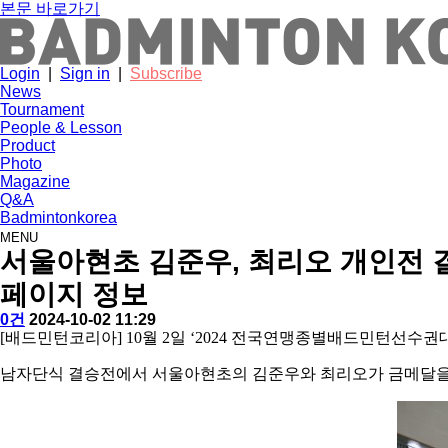
본문 바로가기
Login
|
Sign in
|
Subscribe
News
Tournament
People & Lesson
Product
Photo
Magazine
Q&A
Badmintonkorea
MENU
tournament
서울아현초 김준우, 최리오 개인전 결
페이지 정보
작
배
댓
작
0건
2024-10-02 11:29
성
드
글
성
본
[
배드민턴코리아
] 10
월
2
일
‘2024
전국연맹종별배드민턴선수권
자
민
일
문
턴
남자단식 결승전에서 서울아현초의 김준우와 최리오가 금메달을
코
리
아