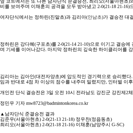
옆 코트에서는 또 다른 남자단식 준결승전
,
최리오
(
서울아현초
)
비를 보여주며 이채훈의 공격을 모두 받아냈고
2-0(21-18 21-16)
여자단식에서는 정하린
(
진말초
)
과 김리아
(
안남초
)
가 결승전 대
정하린은 강다혜
(
구포초
)
를
2-0(21-14 21-10)
으로 이기고 결승에
며 기세를 이어나갔다
.
마지막 정하린의 깊숙한 하이클리어를 강
김리아는 김아인
(
대전자양초
)
에 압도적인 경기력으로 승리했다
.
임과 반대로
4
점 차 이상의 점수를 내주며 밀렸지만
,
인터벌 이후
개인전 단식 결승전은
3
일 오전
10
시 전라남도 강진군 강진제
2
체
정민우 기자
mw8723@badmintonkorea.co.kr
▲
남자단식 준결승전 결과
김준우
(
서울아현초
) 2-0(21-13 21-18)
정우찬
(
정읍동초
)
최리오
(
서울아현초
) 2-0(21-18 21-16)
이채훈
(
남양주시
G-SC)