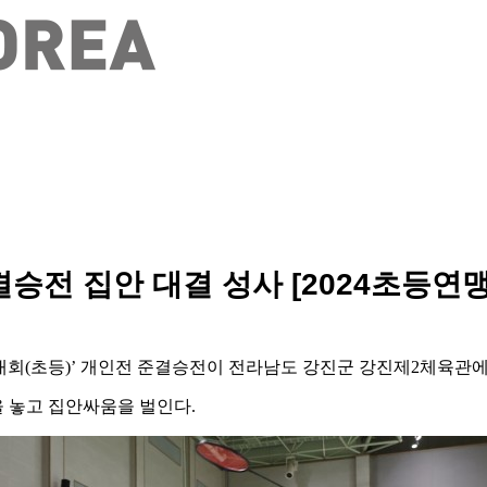
승전 집안 대결 성사 [2024초등연
대회
(
초등
)’
개인전 준결승전이 전라남도 강진군 강진제
2
체육관에
 놓고 집안싸움을 벌인다
.