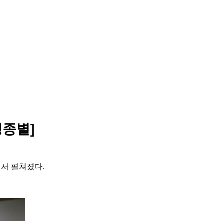
맹종별]
서 펼쳐졌다
.