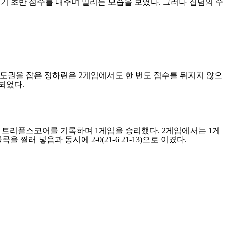
기 초반 점수를 내주며 밀리는 모습을 보였다
.
그러나 집념의 수
주도권을 잡은 정하린은
2
게임에서도 한 번도 점수를 뒤지지 않으
리되었다
.
 트리플스코어를 기록하며
1
게임을 승리했다
. 2
게임에서는
1
게
틀콕을 찔러 넣음과 동시에
2-0(21-6 21-13)
으로 이겼다
.