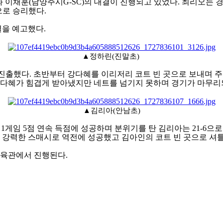
와 이채훈
(
남양주시
G-SC)
의 대결이 진행되고 있었다
.
최리오는 경
으로 승리했다
.
결을 예고했다
.
▲정하린(진말초)
 진출했다
.
초반부터 강다혜를 이리저리 코트 빈 곳으로 보내며 
다혜가 힘겹게 받아냈지만 네트를 넘기지 못하며 경기가 마무
▲김리아(안남초)
 1
게임
5
점 연속 득점에 성공하며 분위기를 탄 김리아는
21-6
으로
 강력한 스매시로 역전에 성공했고 김아인의 코트 빈 곳으로 셔
육관에서 진행된다
.