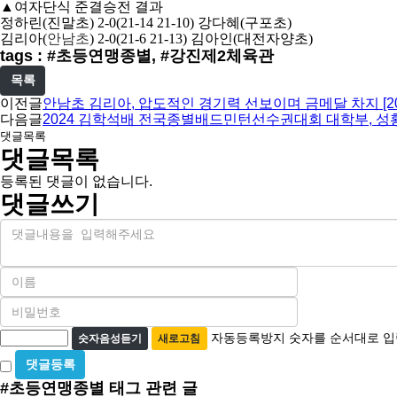
▲
여자단식 준결승전 결과
정하린
(
진말초
) 2-0(21-14 21-10)
강다혜
(
구포초
)
김리아
(
안남초
) 2-0(21-6 21-13)
김아인
(
대전자양초
)
tags : #초등연맹종별, #강진제2체육관
목록
이전글
안남초 김리아, 압도적인 경기력 선보이며 금메달 차지 [2
다음글
2024 김학석배 전국종별배드민턴선수권대회 대학부, 성
댓글목록
댓글목록
등록된 댓글이 없습니다.
댓글쓰기
내
용
이
름
비
필
밀
수
자
번
자동등록방지 숫자를 순서대로 입
숫자음성듣기
새로고침
호
동
비
필
등
밀
수
#초등연맹종별
태그 관련 글
글