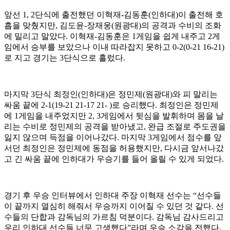
앞선
1, 2
단식에 출전했던 이혁재
-
김동훈
(
인하대
)
이 출전해 호
흡을 맞췄지만
,
김도윤
-
장재웅
(
원광대
)
의 공격과 수비의 조화
에 밀리고 말았다
.
이혁재
-
김동훈은
1
게임을 쉽게 내주고
2
게
임에서 승부를 보았으나 이내 따라잡지 못하고
0-2(0-21 16-21)
로 지고 경기는
3
단식으로 흘렀다
.
마지막
3
단식 최정인
(
인하대
)
은 정민제
(
원광대
)
와 피 말리는
싸움 끝에
2-1(19-21 21-17 21- )
로 승리했다
.
최정인은 정민제
에
1
게임을 내주었지만
2, 3
게임에서 뒷심을 발휘하며 몸을 날
리는 수비로 정민제의 공격을 받아냈고
,
완급 조절로 주도권을
잃지 않으며 득점을 이어나갔다
.
마지막
3
게임에서 점수를 앞
서던 최정인은 정민제에 동점을 허용했지만
,
다시금 앞서나갔
고 긴 싸움 끝에 인하대가 우승기를 들어 올릴 수 있게 되었다
.
경기 후 우승 인터뷰에서 인하대 주장 이혁재 선수는
“
선수들
이 끝까지 열심히 해줘서 우승까지 이어질 수 있던 것 같다
.
선
수들의 단합과 감독님의 가르침 덕분이다
.
감독님 감사드리고
우리 인하대 선수들 너무 고생했다
”
라며 우승 소감을 전했다
.