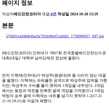
페이지 정보
작성자
배드민턴코리아
댓글
0건
작성일
2024-10-28 15:29
본문
[
배드민턴코리아
]
인하대가
‘
제
67
회 전국종별배드민턴선수권
대회
(
대일
)’
대학부 남자단체전 정상에 올랐다
.
먼저 이혁재
(
인하대
)
가 박성주
(
원광대
)
와 몸 사리지 않는 대결
을 펼쳤다
.
이혁재는 파워풀한 공격으로 박성주에 압박을 가했
지만
,
박성주의 수비를 뚫지 못하며
1
게임을 내주었다
. 2
게임
에서는 동점과 역전을 반복한 끝에 게임을 가져왔으나
3
게임
박빙의 승부 끝에 이혁재는 네트를 넘기지 못하며
1-2(17-21
21-16 19-21)
로 아쉽게 패했다
.