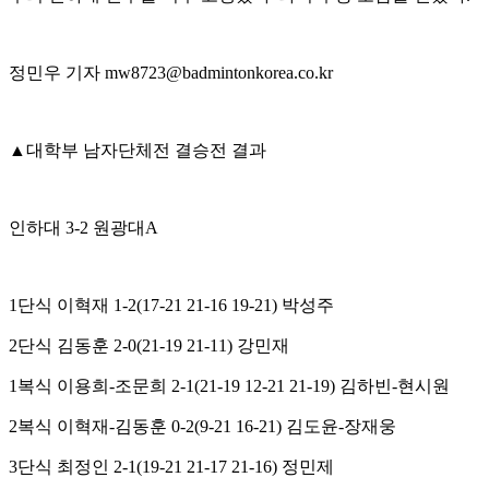
정민우 기자
mw8723@badmintonkorea.co.kr
▲
대학부 남자단체전 결승전 결과
인하대
3-2
원광대
A
1
단식 이혁재
1-2(17-21 21-16 19-21)
박성주
2
단식 김동훈
2-0(21-19 21-11)
강민재
1
복식 이용희
-
조문희
2-1(21-19 12-21 21-19)
김하빈
-
현시원
2
복식 이혁재
-
김동훈
0-2(9-21 16-21)
김도윤
-
장재웅
3
단식 최정인
2-1(19-21 21-17 21-16)
정민제