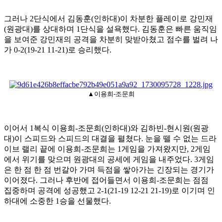
그러나
2
단식에서 김동훈
(
인하대
)
이 차분한 플레이로 강민재
(
원광대
)
를 상대하며
1
단식을 설욕했다
.
김동훈은 빠른 움직임
을 보여준 강민재의 공격을 차분히 맞받아쳤고 점수를 벌려 나
가
0-2(19-21 11-21)
로 승리했다
.
▲이용희-조문희
이어서
1
복식 이용희
-
조문희
(
인하대
)
와 김하빈
-
현시원
(
원광
대
)
이 스피드와 스피드의 대결을 펼쳤다
.
눈을 뗄 수 없는 드라
이브 랠리 끝에 이용희
-
조문희는
1
게임을 가져왔지만
, 2
게임
에서 위기를 맞으며 원광대의 공세에 게임을 내주었다
. 3
게임
은 한 점 한 점 번갈아 가며 득점을 쌓아가는 긴장되는 경기가
이어졌다
.
그러나 후반에 접어들면서 이용희
-
조문희는 점점
집중하며 공격에 성공했고
2-1(21-19 12-21 21-19)
로 이기며 인
하대에 소중한
1
승을 선물했다
.