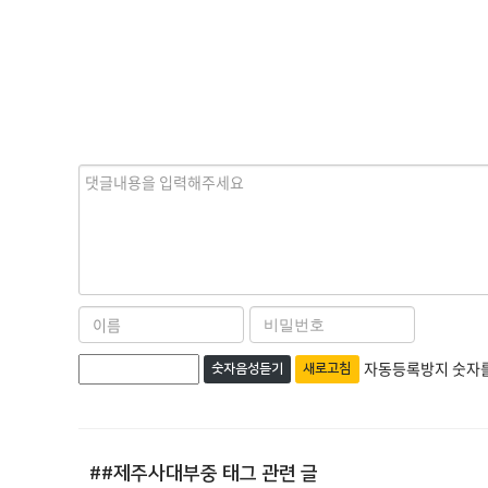
내
용
이
비
름
밀
자
번
자동등록방지 숫자를
숫자음성듣기
새로고침
필
호
동
수
필
등
수
록
##제주사대부중
태그 관련 글