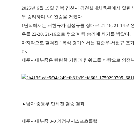
2025
년
6
월
19
일 경북 김천시 김천실내체육관에서 열린 
두 승리하며
3-0
완승을 거뒀다
.
1
단식에서는 서현규가 김성규를 상대로
21-18, 21-14
로 
우를
22-20, 21-16
으로 꺾으며 팀 승리에 쐐기를 박았다
.
마지막으로 펼쳐진
1
복식 경기에서는 김준우
-
서현규 조가
다
.
제주사대부중은 탄탄한 기량과 팀워크를 바탕으로 의정부
▲
남자 중등부 단체전 결승 결과
제주사대부중
3-0
의정부시스포츠클럽