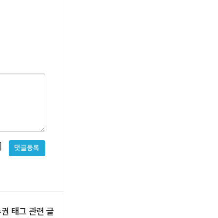
비
밀
글
사
용
수권
태그 관련 글