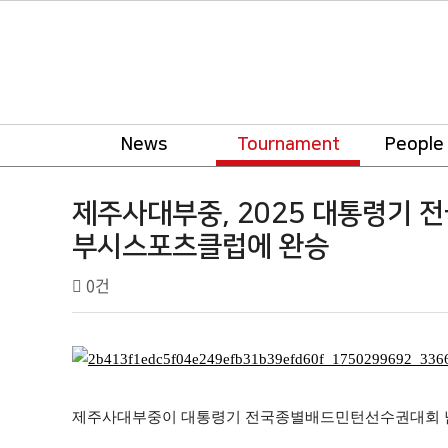
News
Tournament
People
tournament
제주사대부중, 2025 대통령기
부시스포츠클럽에 완승
작
댓
0건
배
성
글
드
자
민
본
턴
문
코
리
제주사대부중이 대통령기 전국종별배드민턴선수권대회 남
아