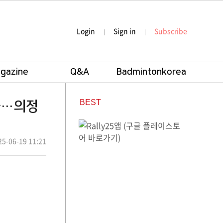
Login
Sign in
Subscribe
|
|
gazine
Q&A
Badmintonkorea
BEST
극…의정
5-06-19 11:21