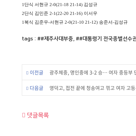
1
단식 서현규
2-0(21-18 21-14)
김성규
2
단식 김민준
2-1(22-20 21-16)
이서우
1
복식 김준우
-
서현규
2-0(21-10 21-12)
송준서
-
김성규
tags : ##제주사대부중, ##대통령기 전국종별선수
이전글
광주체중, 명인중에 3-2 승… 여자 중등부
다음글
영덕고, 접전 끝에 청송여고 꺾고 여자 고
댓글목록