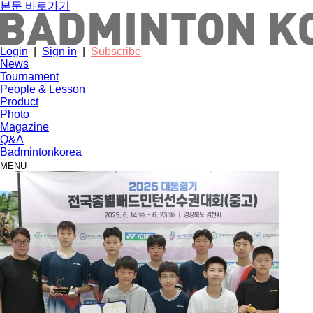
본문 바로가기
Login
|
Sign in
|
Subscribe
News
Tournament
People & Lesson
Product
Photo
Magazine
Q&A
Badmintonkorea
MENU