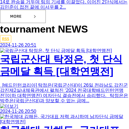
14로 완승을 거두며 팀의 기세를 이끌었다. 이어진 2단식에서는
김민준이 접전 끝에 이서우를 2...
tournament NEWS
Total
RSS
780
2024-11-26 20:51
건
3
국립군산대 탁정은, 첫 단식
페
이
금메달 획득 [대학연맹전]
지
[배드민턴코리아] 탁정은(국립군산대)이 26일 전라남도 강진군
강진제2실내체육관에서 펼쳐진 ‘2024 전국대학배드민턴연맹
전'(이하 대학연맹전) 여자단식 결승전에서 승리했다. 탁정은은
박주은(국립군산대)과 양보할 수 없는 금메...
2024-11-26 20:50