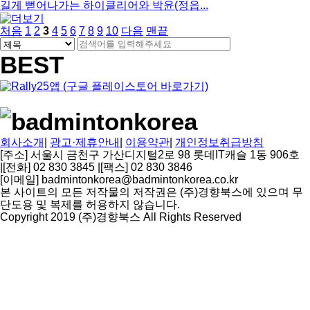
길게 뻗어나가는 하이클리어와 박윤(정읍...
페
페
열
페
페
페
페
페
페
페
페
처음
1
2
3
4
5
6
7
8
9
10
다음
맨끝
게
검
이
이
린
이
이
이
이
검
이
이
이
이
색
지
지
지
지
지
지
색
지
지
지
지
BEST
시
대
어
물
필
상
수
검
색
회사소개
|
광고·제휴안내
|
이용약관
|
개인정보취급방침
[주소] 서울시 금천구 가산디지털2로 98 롯데IT캐슬 1동 906호
|
[전화] 02 830 3845
|
[팩스] 02 830 3846
[이메일] badmintonkorea@badmintonkorea.co.kr
본 사이트의 모든 저작물의 저작권은 (주)경향북스에 있으며 무
단도용 및 복제를 허용하지 않습니다.
Copyright 2019 (주)경향북스 All Rights Reserved
상
단
으
로