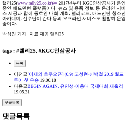
랠리25(
www.rally25.co.kr)는
2017년부터 KGC인삼공사가 운영
중인 배드민턴 플랫폼이다. 뉴스 및 용품 정보 등 온라인 서비
스 제공과 함께 동호인 대회 개최, 랠리코트, 배드민턴 청소년
아카데미, 선수단이 간다 등의 오프라인 서비스도 활발히 운영
중이다.
박성진 기자 | 자료 제공 랠리25
tags : #랠리25, #KGC인삼공사
목록
이전글
[어제의 호주오픈] (6.9) 고성현-신백철 2019 월드
투어 첫 우승
19.06.18
다음글
BEGIN AGAIN, 유연성-이용대 국제대회 재출격
19.05.31
댓글목록
댓글목록