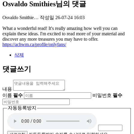
Osvaldo Smithies님의 댓글
Osvaldo Smithie…
작성일
26-07-24 16:03
What a wonderful read! It's really amazing how well you can
explain these ideas. I'm excited to read more of your material and
discover any more treasures you may have to offer.
https://achwm.ca/profile/onlyfans/
삭제
댓글쓰기
내용
이름
필수
비밀번호
필수
자동등록방지