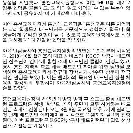
능성을 확인했다. 홍천교육지원청과의 이번 MOU를 계기로
업무 협력은 물론이고, 그 외의 일도 협력할 수 있는 부분이 있
다면 같이 공유하자"며 기대감을 나타냈다.
이에 홍천교육지원청 홍병식 교육장은 "홍천군은 다른 지역과
는 달리 학생들이 배드민턴을 전문적으로 경험하기 힘들다. 학
생들에게 유익한 경험이 될 수 있도록 교육지원청에서도 최선
을 다하겠다" 며 긴밀한 협력을 약속했다.
KGC인삼공사와 홍천교육지원청의 인연은 1년 전부터 시작됐
다. 2018년 6월 랠리25의 대표 서비스인 ‘KGC인삼공사 배드민
턴 선수단이 간다’에 홍천 소재 배드민턴 클럽이 선정되었고,
당시 홍천 지역의 학교 체육 배드민턴 확대를 위한 방안을 모
색하던 홍천교육지원청 정규태 장학사가 선수단 방문에 적극
적인 관심을 보였다. 이는 랠리25의 목표인 배드민턴 생활 체
육의 활성화와 부합하며 KGC인삼공사와 홍천교육지원청이
손을 잡았다.
홍천교육지원청의 2019년 개방형 방과 후 스포츠 활동 배드민
턴 프로그램은 학생, 학부모, 지역 주민이 모두 참여하는 배드
민턴 축제로 진행된다. 오는 8월 8일 목요일 오후 7시에 열리는
첫 번째 배드민턴 아카데미를 시작으로 12월까지 월 1회 진행
된다. 이번 프로그램은 KGC인삼공사 배드민턴단이 일일 선생
님으로 활동할 예정이다.