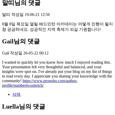
말띠님의 댓글
말띠
작성일
19-06-21 12:56
8월 8일 목요일 열릴 배드민턴 아카데미는 어떻게 진행이 될지
참 궁금하네요. 성공적인 지역 축제가 되길 기원합니다!
Gail님의 댓글
Gail
작성일
26-05-22 00:12
I wanted to quickly let you know how much I enjoyed reading this.
Your presentation felt very thoughtful and balanced, and your
insights were spot on. I've already put your blog on my list of things
to read every day. I appreciate you sharing your knowledge with the
community!
https://www.pronobo.com/author-
profile/numbertwostretch/
삭제
Luella님의 댓글