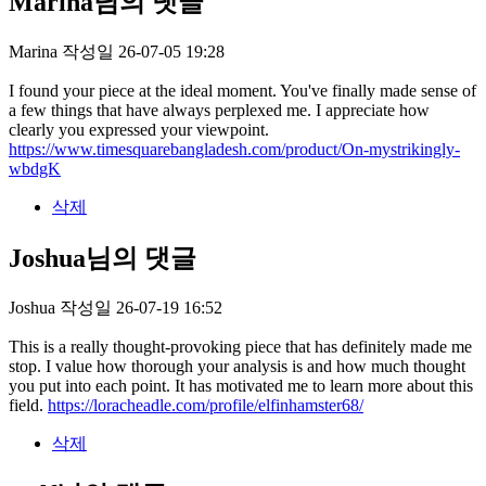
Marina님의 댓글
Marina
작성일
26-07-05 19:28
I found your piece at the ideal moment. You've finally made sense of
a few things that have always perplexed me. I appreciate how
clearly you expressed your viewpoint.
https://www.timesquarebangladesh.com/product/On-mystrikingly-
wbdgK
삭제
Joshua님의 댓글
Joshua
작성일
26-07-19 16:52
This is a really thought-provoking piece that has definitely made me
stop. I value how thorough your analysis is and how much thought
you put into each point. It has motivated me to learn more about this
field.
https://loracheadle.com/profile/elfinhamster68/
삭제