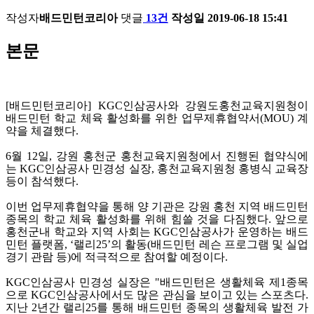
작성자
배드민턴코리아
댓글
13건
작성일
2019-06-18 15:41
본문
[배드민턴코리아] KGC인삼공사와 강원도홍천교육지원청이
배드민턴 학교 체육 활성화를 위한 업무제휴협약서(MOU) 계
약을 체결했다.
6월 12일, 강원 홍천군 홍천교육지원청에서 진행된 협약식에
는 KGC인삼공사 민경성 실장, 홍천교육지원청 홍병식 교육장
등이 참석했다.
이번 업무제휴협약을 통해 양 기관은 강원 홍천 지역 배드민턴
종목의 학교 체육 활성화를 위해 힘쓸 것을 다짐했다. 앞으로
홍천군내 학교와 지역 사회는 KGC인삼공사가 운영하는 배드
민턴 플랫폼, ‘랠리25’의 활동(배드민턴 레슨 프로그램 및 실업
경기 관람 등)에 적극적으로 참여할 예정이다.
KGC인삼공사 민경성 실장은 "배드민턴은 생활체육 제1종목
으로 KGC인삼공사에서도 많은 관심을 보이고 있는 스포츠다.
지난 2년간 랠리25를 통해 배드민턴 종목의 생활체육 발전 가