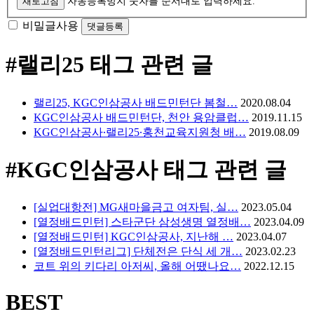
새로고침
자동등록방지 숫자를 순서대로 입력하세요.
비밀글사용
#랠리25
태그 관련 글
랠리25, KGC인삼공사 배드민턴단 봄철…
2020.08.04
KGC인삼공사 배드민턴단, 천안 용암클럽…
2019.11.15
KGC인삼공사∙랠리25∙홍천교육지원청 배…
2019.08.09
#KGC인삼공사
태그 관련 글
[실업대항전] MG새마을금고 여자팀, 실…
2023.05.04
[열정배드민턴] 스타군단 삼성생명 열정배…
2023.04.09
[열정배드민턴] KGC인삼공사, 지난해 …
2023.04.07
[열정배드민턴리그] 단체전은 단식 세 개…
2023.02.23
코트 위의 키다리 아저씨, 올해 어땠나요…
2022.12.15
BEST