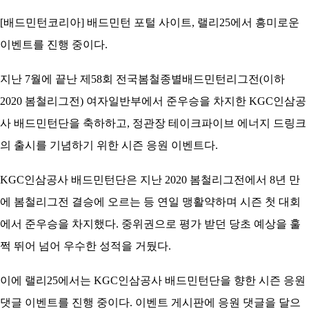
자
민
일
문
턴
[배드민턴코리아] 배드민턴 포털 사이트, 랠리25에서 흥미로운
코
리
이벤트를 진행 중이다.
아
지난 7월에 끝난 제58회 전국봄철종별배드민턴리그전(이하
2020 봄철리그전) 여자일반부에서 준우승을 차지한 KGC인삼공
사 배드민턴단을 축하하고, 정관장 테이크파이브 에너지 드링크
의 출시를 기념하기 위한 시즌 응원 이벤트다.
KGC인삼공사 배드민턴단은 지난 2020 봄철리그전에서 8년 만
에 봄철리그전 결승에 오르는 등 연일 맹활약하며 시즌 첫 대회
에서 준우승을 차지했다. 중위권으로 평가 받던 당초 예상을 훌
쩍 뛰어 넘어 우수한 성적을 거뒀다.
이에 랠리25에서는 KGC인삼공사 배드민턴단을 향한 시즌 응원
댓글 이벤트를 진행 중이다. 이벤트 게시판에 응원 댓글을 달으