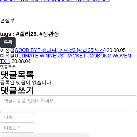
편집부
tags : #랠리25, #정관장
목록
이전글
GOOD BYE 슈퍼단, 린단 #2 [랠리25 뉴스]
20.08.05
다음글
ULTIMATE WINNERS' RACKET JOOBONG WOVEN
TX 1
20.08.04
댓글목록
댓글목록
등록된 댓글이 없습니다.
댓글쓰기
내
용
이
름
비
필
밀
수
자
번