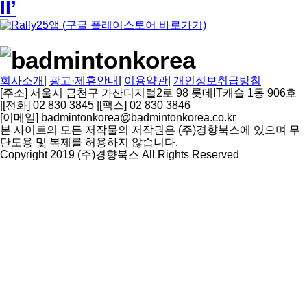
II’
회사소개
|
광고·제휴안내
|
이용약관
|
개인정보취급방침
[주소] 서울시 금천구 가산디지털2로 98 롯데IT캐슬 1동 906호
|
[전화] 02 830 3845
|
[팩스] 02 830 3846
[이메일] badmintonkorea@badmintonkorea.co.kr
본 사이트의 모든 저작물의 저작권은 (주)경향북스에 있으며 무
단도용 및 복제를 허용하지 않습니다.
Copyright 2019 (주)경향북스 All Rights Reserved
상
단
으
로