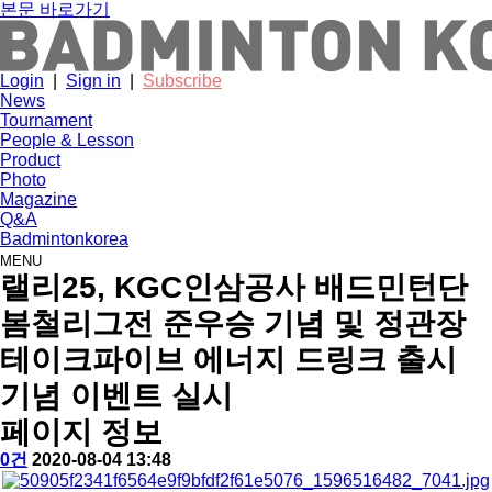
본문 바로가기
Login
|
Sign in
|
Subscribe
News
Tournament
People & Lesson
Product
Photo
Magazine
Q&A
Badmintonkorea
MENU
news
랠리25, KGC인삼공사 배드민턴단
봄철리그전 준우승 기념 및 정관장
테이크파이브 에너지 드링크 출시
기념 이벤트 실시
페이지 정보
작
배
댓
작
0건
2020-08-04 13:48
성
드
글
성
본