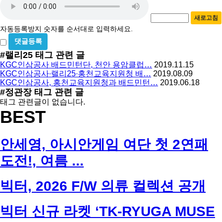
호
동
필
새로고침
등
수
자동등록방지 숫자를 순서대로 입력하세요.
록
비
방
밀
#랠리25
태그 관련 글
지
글
KGC인삼공사 배드민턴단, 천안 용암클럽…
2019.11.15
사
KGC인삼공사∙랠리25∙홍천교육지원청 배…
2019.08.09
용
KGC인삼공사, 홍천교육지원청과 배드민턴…
2019.06.18
#정관장
태그 관련 글
태그 관련글이 없습니다.
BEST
안세영, 아시안게임 여단 첫 2연패
도전!, 여름 ...
빅터, 2026 F/W 의류 컬렉션 공개
빅터 신규 라켓 ‘TK-RYUGA MUSE