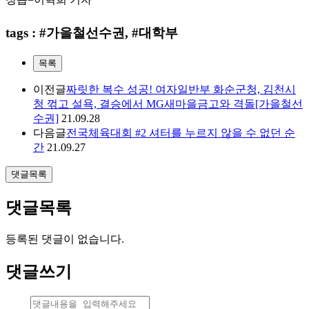
tags : #가을철선수권, #대학부
목록
이전글
짜릿한 복수 성공! 여자일반부 화순군청, 김천시
청 꺾고 설욕, 결승에서 MG새마을금고와 격돌[가을철선
수권]
21.09.28
다음글
전국체육대회 #2 셔터를 누르지 않을 수 없던 순
간
21.09.27
댓글목록
댓글목록
등록된 댓글이 없습니다.
댓글쓰기