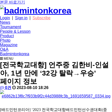
본문 바로가기
Login
|
Sign in
|
Subscribe
News
Tournament
People & Lesson
Product
Photo
Magazine
Q&A
Badmintonkorea
MENU
news
[전국학교대항] 언주중 김한비-인설
아, 1년 만에 ‘32강 탈락→우승’
페이지 정보
작
배
댓
작
0건
2023-08-10 18:26
성
드
글
성
본
자
민
일
문
턴
코
[
배드민턴코리아
] ‘2023
전국학교대항배드민턴선수권대회
(
중
리