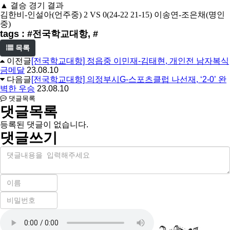
▲
결승 경기 결과
김한비
-
인설아
(
언주중
)
2 VS 0(24-22 21-15)
이송연
-
조은채
(
명인
중
)
tags : #전국학교대항, #
목록
이전글
[전국학교대항] 정읍중 이민재-김태현, 개인전 남자복식
금메달
23.08.10
다음글
[전국학교대항] 의정부시G-스포츠클럽 나선재, ‘2-0’ 완
벽한 우승
23.08.10
댓글목록
댓글목록
등록된 댓글이 없습니다.
댓글쓰기
내
용
이
름
비
필
밀
수
자
번
호
동