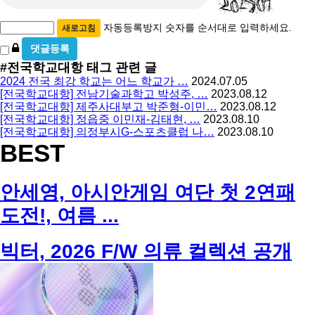
필
등
수
록
자동등록방지 숫자를 순서대로 입력하세요.
새로고침
방
비
밀
지
#전국학교대항
태그 관련 글
글
2024 전국 최강 학교는 어느 학교가 …
2024.07.05
사
[전국학교대항] 전남기술과학고 박성주, …
2023.08.12
용
[전국학교대항] 제주사대부고 박준형-이민…
2023.08.12
[전국학교대항] 정읍중 이민재-김태현, …
2023.08.10
[전국학교대항] 의정부시G-스포츠클럽 나…
2023.08.10
BEST
안세영, 아시안게임 여단 첫 2연패
도전!, 여름 ...
빅터, 2026 F/W 의류 컬렉션 공개