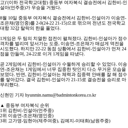
고
)’(
이하 전국학교대항
)
중등부 여자복식 결승전에서 김한비
-
인
아
설아
(
언주중
)
가 우승을 거뒀다
.
8
월
10
일 중등부 여자복식 결승전에서 김한비
-
인설아가 이송연
-
조은채
(
명인중
)
를
2-0(24-22 21-15)
으로 꺾으며 전년도 전국학교
대항
32
강 탈락의 한을 풀었다
.
1
게임은 두 팀의 치열한 접전이 펼쳐졌다
.
김한비
-
인설아가 점수
격차를 벌리며 앞서가는 도중
,
이송연
-
조은채가 매섭게 역전을
시도했다
.
하지만
22-22
동점 상황에서 김한비
-
인설아가 먼저
24
점을 만들며
, 24-22
로 이겨
1
게임을 따냈다
.
곧
2
게임에서 김한비
-
인설아가 수월하게 승리할 수 있었다
.
이송
연
-
조은채는
1
게임에서 너무 집중한 탓인지 다소 무거운 모습을
보였다
.
반면
,
김한비
-
인설아는 체력과 집중력 안배를 잘 해 점수
를 쌓아갔다
.
결국 김한비
-
인설아가
21-15
로 결승전을 승리로 마
무리했다
.
신현민 기자
hyunmin.namu@badmintonkorea.co.kr
▲
중등부 여자복식 순위
1
위
김한비
-
인설아
(
언주중
)
2
위 이송연
-
조은채
(
명인중
)
3
위 고가영
-
임현아
(
제주여중
),
김예지
-
이태희
(
남원주중
)