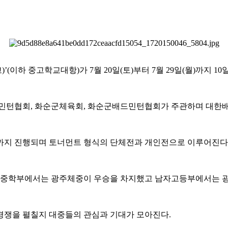
고
)’(
이하 중고학교대항
)
가
7
월
20
일
(
토
)
부터
7
월
29
일
(
월
)
까지
10
민턴협회
,
화순군체육회
,
화순군배드민턴협회가 주관하며 대한
까지 진행되며 토너먼트 형식의 단체전과 개인전으로 이루어진다
중학부에서는 광주체중이 우승을 차지했고 남자고등부에서는 
경쟁을 펼칠지 대중들의 관심과 기대가 모아진다
.