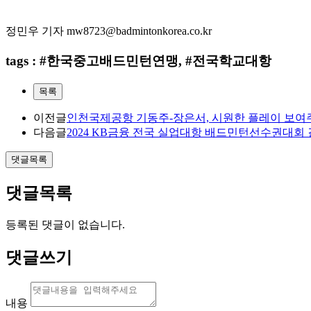
정민우 기자
mw8723@badmintonkorea.co.kr
tags : #한국중고배드민턴연맹, #전국학교대항
목록
이전글
인천국제공항 기동주-장은서, 시원한 플레이 보여주
다음글
2024 KB금융 전국 실업대항 배드민턴선수권대회
댓글목록
댓글목록
등록된 댓글이 없습니다.
댓글쓰기
내용