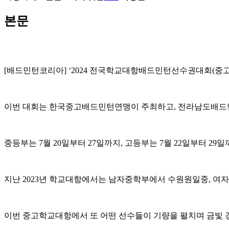
본문
[
배드민턴코리아
] ‘2024
전국학교대항배드민턴선수권대회
(
중
이번 대회는 한국중고배드민턴연맹이 주최하고
,
전라남도배드
중등부는
7
월
20
일부터
27
일까지
,
고등부는
7
월
22
일부터
29
일
지난
2023
년 학교대항에서는 남자중학부에서 수원원일중
,
여자
이번 중고학교대항에서 또 어떤 선수들이 기량을 펼치며 금빛 