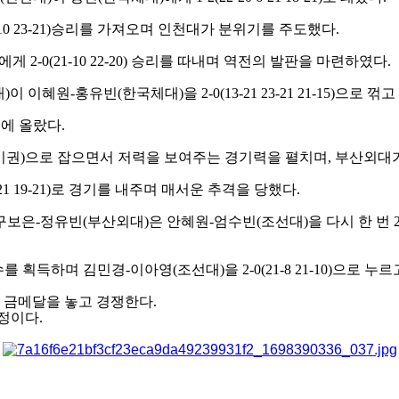
10 23-21)
승리를 가져오며 인천대가 분위기를 주도했다
.
에게
2-0(21-10 22-20)
승리를 따내며 역전의 발판을 마련하였다
.
대
)
이 이혜원
-
홍유빈
(
한국체대
)
을
2-0(13-21 23-21 21-15)
으로 꺾고
승에 올랐다
.
기권
)
으로 잡으면서 저력을 보여주는 경기력을 펼치며
,
부산외대가
21 19-21)
로 경기를 내주며 매서운 추격을 당했다
.
구보은
-
정유빈
(
부산외대
)
은 안혜원
-
엄수빈
(
조선대
)
을 다시 한 번
수를 획득하며 김민경
-
이아영
(
조선대
)
을
2-0(21-8 21-10)
으로 누르
 금메달을 놓고 경쟁한다
.
예정이다
.