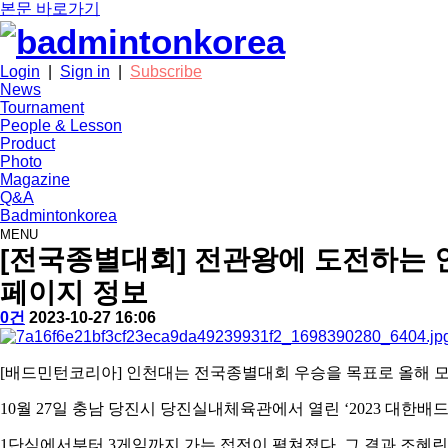
본문 바로가기
Login
|
Sign in
|
Subscribe
News
Tournament
People & Lesson
Product
Photo
Magazine
Q&A
Badmintonkorea
MENU
tournament
[전국종별대회] 전관왕에 도전하는 
페이지 정보
작
배
댓
작
0건
2023-10-27 16:06
성
드
글
성
본
자
민
일
문
턴
[
배드민턴코리아
]
인천대는 전국종별대회 우승을 목표로 올해 모
코
리
10
월
27
일 충남 당진시 당진실내체육관에서 열린
‘2023
대한배드
아
1
단식에서부터
3
게임까지 가는 접전이 펼쳐졌다
.
그 결과 조혜린