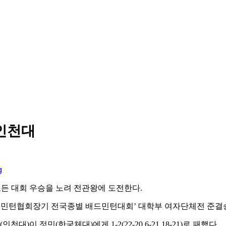
인천대
든 대회 우승을 노려 전관왕에 도전한다
.
민턴협회장기 전국종별 배드민턴대회
’
대학부 여자단체전 준결
(
인천대
)
이 정민
(
한국체대
)
에게
1-2(22-20 6-21 18-21)
로 패했다
.