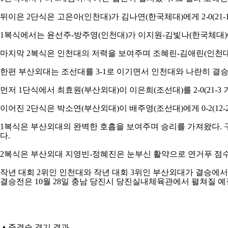
뒤이은
2
단식은 고은아
(
인천대
)
가 김나연
(
한국체대
)
에게
2-0(21-
1
복식에서는 윤선주
-
방주영
(
인천대
)
가 이지원
-
김빛나
(
한국체대
)
마지막
2
복식은 인천대의 저력을 보여주며 조혜린
-
김애린
(
인천
한편 부산외대는 조선대를
3-1
로 이기면서 인천대와 나란히 결
먼저
1
단식에서 최효원
(
부산외대
)
이 이은희
(
조선대
)
를
2-0(21-3
이어진
2
단식은 박소연
(
부산외대
)
이 배주영
(
조선대
)
에게
0-2(12-
1
복식은 부산외대의 완벽한 호흡을 보여주며 승리를 가져왔다
.
다
.
2
복식은 부산외대 지영빈
-
정혜진은 눈부신 활약으로 연거푸 점
작년 대회
2
위인 인천대와 작년 대회
3
위인 부산외대가 결승에서
결승전은
10
월
28
일 충남 당진시 당진실내체육관에서 펼쳐질 
▲
준결승 경기 결과