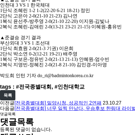
인천대
3 VS 1
한국체대
1
단식 조혜린
1-2 1-2(22-20 6-21 18-21)
정민
2
단식 고은아
2-0(21-10 21-23)
김나연
1
복식 윤선주
-
방주영
2-0(21-10 22-20)
이지원
-
김빛나
2
복식 조혜린
-
김애린
2-0(13-21 23-21 21-15)
이혜원
-
홍유빈
▲
준결승 경기 결과
부산외대
3 VS 1
조선대
1
단식 최효원
2-0(21-3
기권
)
이은희
2
단식 박소연
0-2(12-21 19-21)
배주영
1
복식 구보은
-
정유빈
2-0(21-13 21-13)
안혜원
-
엄수빈
2
복식 지영빈
-
정혜진
2-0(21-8 21-10)
김민경
-
이아영
박도희 인턴 기자
do_ri@badmintonkorea.co.kr
tags : #전국종별대회, #인천대학교
목록
이전글
[전국종별대회] 밀양시청, 성공적인 2연패
23.10.27
다음글
[전국종별대회] 너무 일찍 만났다, 우승후보 한림대 라이벌
댓글목록
댓글목록
등록된 댓글이 없습니다.