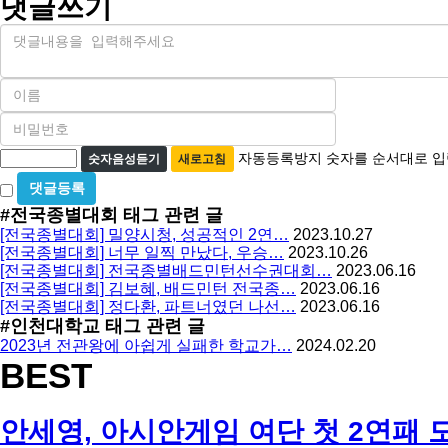
댓글쓰기
내
용
이
름
비
필
밀
수
자
번
자동등록방지 숫자를 순서대로 입
숫자음성듣기
새로고침
호
동
비
필
등
밀
수
#전국종별대회
태그 관련 글
글
록
[전국종별대회] 밀양시청, 성공적인 2연…
2023.10.27
사
방
[전국종별대회] 너무 일찍 만났다, 우승…
2023.10.26
용
[전국종별대회] 전국종별배드민턴선수권대회…
2023.06.16
지
[전국종별대회] 김보혜, 배드민턴 전국종…
2023.06.16
[전국종별대회] 정다환, 파트너였던 나선…
2023.06.16
#인천대학교
태그 관련 글
2023년 전관왕에 아쉽게 실패한 학교가…
2024.02.20
BEST
안세영, 아시안게임 여단 첫 2연패 도전!