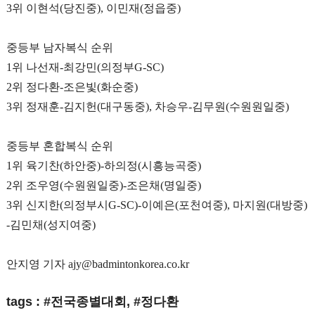
3
위 이현석
(
당진중
),
이민재
(
정읍중
)
중등부 남자복식 순위
1
위 나선재
-
최강민
(
의정부
G-SC)
2
위 정다환
-
조은빛
(
화순중
)
3
위 정재훈
-
김지헌
(
대구동중
),
차승우
-
김무원
(
수원원일중
)
중등부 혼합복식 순위
1
위 육기찬
(
하안중
)-
하의정
(
시흥능곡중
)
2
위 조우영
(
수원원일중
)-
조은채
(
명일중
)
3
위 신지한
(
의정부시
G-SC)-
이예은
(
포천여중
),
마지원
(
대방중
)
-
김민채
(
성지여중
)
안지영 기자 ajy@badmintonkorea.co.kr
tags : #전국종별대회, #정다환