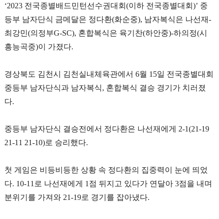
‘2023
전국종별배드민턴선수권대회
(
이하 전국종별대회
)’
중
등부 남자단식 금메달은 정다환
(
화순중
),
남자복식은 나선재
-
최강민
(
의정부
G-SC),
혼합복식은 육기찬
(
하안중
)-
하의정
(
시
흥능곡중
)
이 가졌다
.
경상북도 김천시 김천실내체육관에서
6
월
15
일 전국종별대회
중등부 남자단식과 남자복식
,
혼합복식 결승 경기가 치러졌
다
.
중등부 남자단식 결승전에서 정다환은 나선재에게
2-1(21-19
21-11 21-10)
로 승리했다
.
첫 게임은 비등비등한 상황 속 정다환의 집중력이 눈에 띄었
다
. 10-11
로 나선재에게
1
점 뒤지고 있다가 연달아
3
점을 내며
분위기를 가져와
21-19
로 경기를 잡아냈다
.