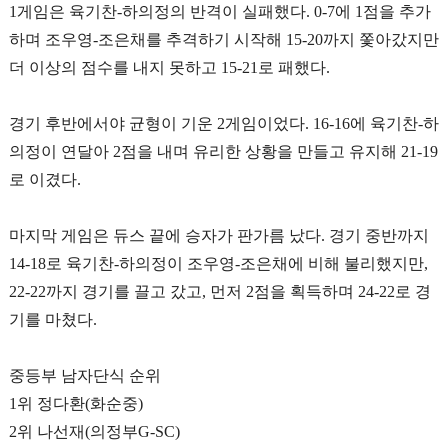
1
게임은 육기찬
-
하의정의 반격이 실패했다
. 0-7
에
1
점을 추가
하며 조우영
-
조은채를 추격하기 시작해
15-20
까지 쫓아갔지만
더 이상의 점수를 내지 못하고
15-21
로 패했다
.
경기 후반에서야 균형이 기운
2
게임이었다
. 16-16
에 육기찬
-
하
의정이 연달아
2
점을 내며 유리한 상황을 만들고 유지해
21-19
로 이겼다
.
마지막 게임은 듀스 끝에 승자가 판가름 났다
.
경기 중반까지
14-18
로 육기찬
-
하의정이 조우영
-
조은채에 비해 불리했지만
,
22-22
까지 경기를 끌고 갔고
,
먼저
2
점을 획득하며
24-22
로 경
기를 마쳤다
.
중등부 남자단식 순위
1
위 정다환
(
화순중
)
2
위 나선재
(
의정부
G-SC)