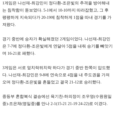
1
게임은 나선재
-
최강민이 정다환
-
조은빛의 추격을 방어해내
는 침착함이 돋보였다
. 5-1
에서
10-10
까지 따라잡혔고
,
그 후
팽팽하게 지속되다가
20-19
에 침착하게
1
점을 따내 경기를 가
져왔다
.
경기 중반에 승자가 확실해졌던
2
게임이었다
.
나선재
-
최강민
은
7-7
에 정다환
-
조은빛에게 연달아
5
점을 내줘 승기를 빼앗기
며
16-21
로 패했다
.
3
게임은 서로 엎치락뒤치락 하다가 경기 중반 한쪽이 압도했
다
.
나선재
-
최강민은
9-8
에 연속으로
4
점을 내 주도권을 가져
오며 정다환
-
조은빛을 흔들었고 결국
21-12
로 승리했다
.
중등부 혼합복식 결승에선 육기찬
-
하의정이 조우영
(
수원원일
중
)-
조은채
(
명일중
)
를 만나
2-1(15-21 21-19 24-22)
로 이겼다
.