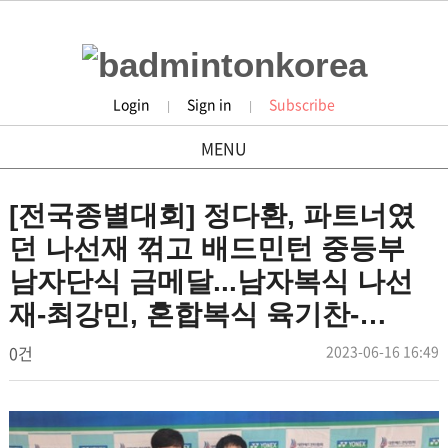
Login
Sign in
Subscribe
|
|
MENU
news
[전국종별대회] 정다환, 파트너였
던 나선재 꺾고 배드민턴 중등부
남자단식 금메달...남자복식 나선
재-최강민, 혼합복식 육기찬-…
작
댓
작
0건
2023-06-16 16:49
배
성
성
글
드
일
자
민
본
턴