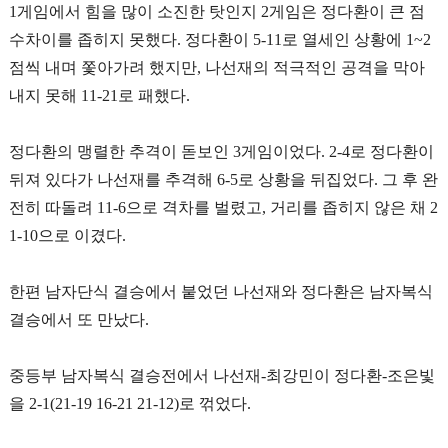
1
게임에서 힘을 많이 소진한 탓인지
2
게임은 정다환이 큰 점
수차이를 좁히지 못했다
.
정다환이
5-11
로 열세인 상황에
1~2
점씩 내며 쫓아가려 했지만
,
나선재의 적극적인 공격을 막아
내지 못해
11-21
로 패했다
.
정다환의 맹렬한 추격이 돋보인
3
게임이었다
. 2-4
로 정다환이
뒤져 있다가 나선재를 추격해
6-5
로 상황을 뒤집었다
.
그 후 완
전히 따돌려
11-6
으로 격차를 벌렸고
,
거리를 좁히지 않은 채
2
1-10
으로 이겼다
.
한편 남자단식 결승에서 붙었던 나선재와 정다환은 남자복식
결승에서 또 만났다
.
중등부 남자복식 결승전에서 나선재
-
최강민이 정다환
-
조은빛
을
2-1(21-19 16-21 21-12)
로 꺾었다
.