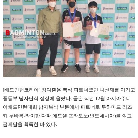
문
코
리
아
[
배드민턴코리아
]
정다환은 복식 파트너였던 나선재를 이기고
중등부 남자단식 정상에 올랐다
.
둘은 작년
12
월 아시아주니
어배드민턴대회 남자복식 부문에서 파트너로 무하마드 리즈
키 무바록
-
라이한 다파 에드셀 프라모노
(
인도네시아
)
를 꺾고
금메달을 획득한 바 있다
.