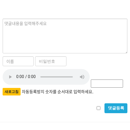
내
용
이
비
름
밀
자
번
필
호
동
수
필
등
자동등록방지 숫자를 순서대로 입력하세요.
새로고침
수
록
비
방
밀
지
글