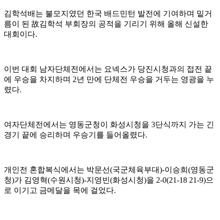
김학석배는 불모지였던 한국 배드민턴 발전에 기여하며 밑거
름이 된
故
김학석 부회장의 공적을 기리기 위해 올해 신설한
대회이다
.
이번 대회 남자단체전에서는 요넥스가 당진시청과의 접전 끝
에 우승을 차지하며
2
년 만에 단체전 우승을 거두는 영광을 누
렸다
.
여자단체전에서는 영동군청이 화성시청을
3
단식까지 가는 긴
경기 끝에 승리하며 우승기를 들어올렸다
.
개인전 혼합복식에서는 박문선
(
국군체육부대
)-
이승희
(
영동군
청
)
가 김영혁
(
수원시청
)-
지영빈
(
화성시청
)
을
2-0(21-18 21-9)
으
로 이기고 금메달을 목에 걸었다
.