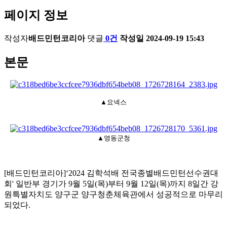
페이지 정보
작성자
배드민턴코리아
댓글
0건
작성일
2024-09-19 15:43
본문
▲요넥스
▲영동군청
[
배드민턴코리아
]‘2024
김학석배 전국종별배드민턴선수권대
회'
일반부 경기가
9
월
5
일
(
목
)
부터
9
월
12
일
(
목
)
까지
8
일간 강
원특별자치도 양구군 양구청춘체육관에서 성공적으로 마무리
되었다
.