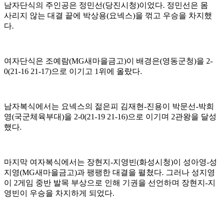
남자단식의 주인공은 정민선
(
당진시청
)
이었다
.
정민선은 몸
사리지 않는 대결 끝에 박상용
(
요넥스
)
을 꺾고 우승을 차지했
다
.
여자단식은 조예람
(MG
새마을금고
)
이 배경은
(
영동군청
)
을
2-
0(21-16 21-17)
으로 이기고
1
위에 올랐다
.
남자복식에서는 요넥스의 젊은피 김재현
-
진용이 박문선
-
박희
영
(
국군체육부대
)
을
2-0(21-19 21-16)
으로 이기며
2
관왕을 달성
했다
.
마지막 여자복식에서는 장현지
-
지영빈
(
화성시청
)
이 성아영
-
성
지영
(MG
새마을금고
)
과 팽팽한 대결을 펼쳤다
.
그러나 성지영
이
2
게임 중반 발목 부상으로 인해 기권을 선언하며 장현지
-
지
영빈이 우승을 차지하게 되었다
.