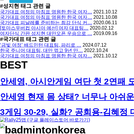
수
밀
#성지현
태그 관련 글
록
글
국가대표 여정의 마침표 영원한 한국 여자…
2021.10.12
방
사
국가대표 여정의 마침표 영원한 한국 여자…
2021.10.08
용
지
국가대표 피날레를 준비하는 최강 단식 커…
2020.06.11
[토마스우버컵 아시아 예선] 여자 대표팀…
2020.02.12
여자단식 간판 성지현 대만오픈 우승으로 …
2019.09.16
#국가대표
태그 관련 글
‘금빛 여정’ 배드민턴 대표팀, 파리로 …
2024.07.12
한국 주니어 대표팀, 대만 꺾고 9년 만…
2022.10.24
국가대표 여정의 마침표 영원한 한국 여자…
2021.10.12
BEST
안세영, 아시안게임 여단 첫 2연패 도전!
안세영 현재 몸 상태? 너무나 아쉬운 
3게임 30-29, 실화? 공희용-김혜정 