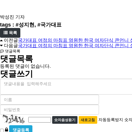
박성진 기자
tags : #성지현, #국가대표
목록
이전글
국가대표 여정의 마침표 영원한 한국 여자단식 큰언니 
다음글
국가대표 여정의 마침표 영원한 한국 여자단식 큰언니 
댓글목록
댓글목록
등록된 댓글이 없습니다.
댓글쓰기
내
용
이
름
비
필
밀
수
자
번
자동등록방지 숫자
숫자음성듣기
새로고침
호
동
필
비
등