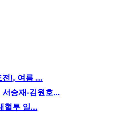
, 여름 ...
서승재-김원호...
대혈투 일...