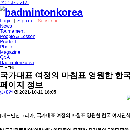
본문 바로가기
Login
|
Sign in
|
Subscribe
News
Tournament
People & Lesson
Product
Photo
Magazine
Q&A
Badmintonkorea
MENU
news
국가대표 여정의 마침표 영원한 한국
페이지 정보
작
배
댓
작
0건
2021-10-11 18:05
성
드
글
성
본
자
민
일
문
턴
코
[배드민턴코리아]
국가대표 여정의 마침표 영원한 한국 여자단식
리
아
배드민턴코리아(이하 배): 올림픽에 출전한 김가은이 "올림픽을 준