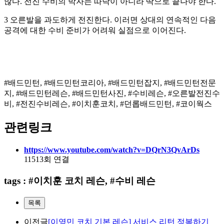
많다. 전진 수비의 박자는 따닥이 아니라 딱으로 끝나야 한다.
3 오른발을 과도하게 전진한다. 이러면 상대의 연속적인 다음
공격에 대한 수비 준비가 어려워 실점으로 이어진다.
#배드민턴, #배드민턴코리아, #배드민턴잡지, #배드민턴전문
지, #배드민턴레슨, #배드민턴사진, #수비레슨, #오른발전진수
비, #전진수비레슨, #이치훈코치, #던롭배드민턴, #코이웍스
관련링크
https://www.youtube.com/watch?v=DQrN3QvArDs
11513회 연결
tags : #이치훈 코치 레슨, #수비 레슨
목록
이전글
[이영민 코치 기본 레슨] 서비스 리턴 정복하기