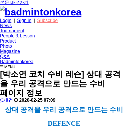
본문 바로가기
Login
|
Sign in
|
Subscribe
News
Tournament
People & Lesson
Product
Photo
Magazine
Q&A
Badmintonkorea
MENU
people
[박소연 코치 수비 레슨] 상대 공격
을 우리 공격으로 만드는 수비
페이지 정보
작
배
댓
작
0건
2020-02-25 07:09
성
드
글
성
본
상대 공격을 우리 공격으로 만드는 수비
자
민
일
문
턴
코
DEFENCE
리