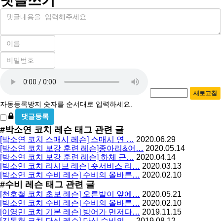
댓글쓰기
내
용
이
름
비
필
밀
수
자
번
호
동
필
새로고침
등
수
자동등록방지 숫자를 순서대로 입력하세요.
록
비
방
밀
#박소연 코치 레슨
태그 관련 글
지
글
[박소연 코치 스매시 레슨] 스매시 연 …
2020.06.29
사
[박소연 코치 보강 훈련 레슨]종아리&어…
2020.05.14
용
[박소연 코치 보강 훈련 레슨] 하체 근…
2020.04.14
[박소연 코치 리시브 레슨] 숏서비스 리…
2020.03.13
[박소연 코치 수비 레슨] 수비의 올바른…
2020.02.10
#수비 레슨
태그 관련 글
[천호철 코치 초보 레슨] 오른발이 앞에…
2020.05.21
[박소연 코치 수비 레슨] 수비의 올바른…
2020.02.10
[이영민 코치 기본 레슨] 방어가 먼저다…
2019.11.15
[김동헌 코치 단식 레슨] 단식 수비의 …
2019.08.12