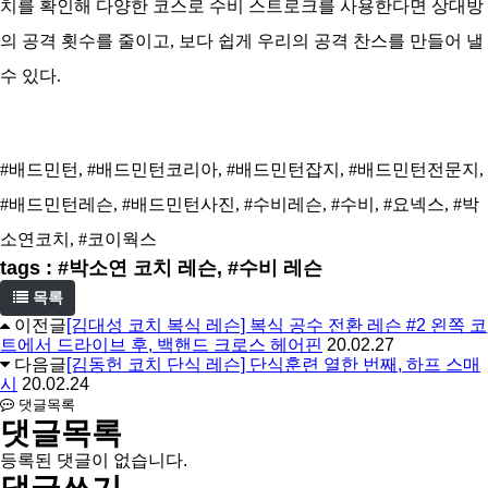
치를 확인해 다양한 코스로 수비 스트로크를 사용한다면 상대방
의 공격 횟수를 줄이고, 보다 쉽게 우리의 공격 찬스를 만들어 낼
수 있다.
#배드민턴, #배드민턴코리아, #배드민턴잡지, #배드민턴전문지,
#배드민턴레슨, #배드민턴사진, #수비레슨, #수비, #요넥스, #박
소연코치, #코이웍스
tags : #박소연 코치 레슨, #수비 레슨
목록
이전글
[김대성 코치 복식 레슨] 복식 공수 전환 레슨 #2 왼쪽 코
트에서 드라이브 후, 백핸드 크로스 헤어핀
20.02.27
다음글
[김동헌 코치 단식 레슨] 단식훈련 열한 번째, 하프 스매
시
20.02.24
댓글목록
댓글목록
등록된 댓글이 없습니다.