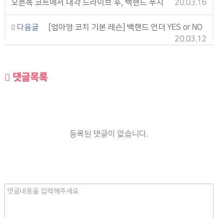
오른쪽 코트에서 대각 드라이브 후, 백핸드 푸시
20.03.16
다음글
[엄아영 코치 기본 레슨] 백핸드 언더 YES or NO
20.03.12
댓글목록
등록된 댓글이 없습니다.
내
용