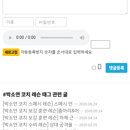
이
비
름
밀
필
자
번
수
호
동
필
등
새로고침
자동등록방지 숫자를 순서대로 입력하세요.
수
록
비
방
밀
지
글
#박소연 코치 레슨
태그 관련 글
사
[박소연 코치 스매시 레슨] 스매시 연 …
2020.06.29
용
[박소연 코치 보강 훈련 레슨]종아리&어…
2020.05.14
[박소연 코치 보강 훈련 레슨] 하체 근…
2020.04.14
[박소연 코치 수비 레슨] 상대 공격을 …
2020.02.25