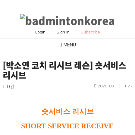
Login
Sign in
Subscribe
|
|
MENU
people
[박소연 코치 리시브 레슨] 숏서비스
리시브
배
작
작
댓
2020-03-13 11:27
0건
성
성
글
드
일
자
민
본
턴
숏서비스 리시브
문
코
SHORT SERVICE RECEIVE
리
아