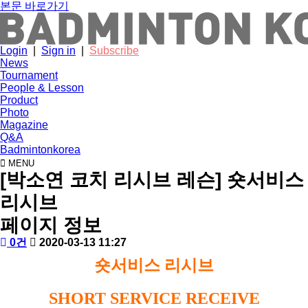
본문 바로가기
Login
|
Sign in
|
Subscribe
News
Tournament
People & Lesson
Product
Photo
Magazine
Q&A
Badmintonkorea
MENU
people
[박소연 코치 리시브 레슨] 숏서비스
리시브
페이지 정보
작
배
댓
작
0건
2020-03-13 11:27
성
드
글
성
본
숏서비스 리시브
자
민
일
문
턴
코
SHORT SERVICE RECEIVE
리