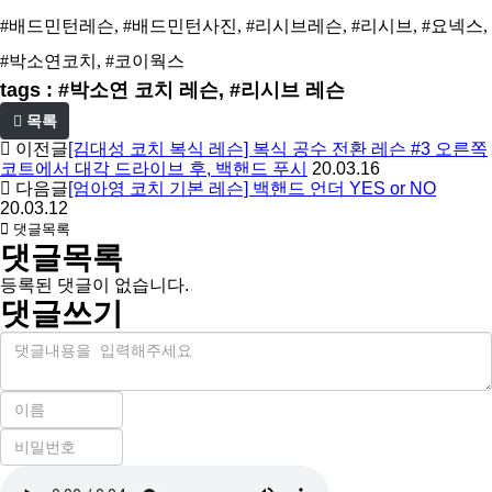
#배드민턴레슨, #배드민턴사진, #리시브레슨, #리시브, #요넥스,
#박소연코치, #코이웍스
tags : #박소연 코치 레슨, #리시브 레슨
목록
이전글
[김대성 코치 복식 레슨] 복식 공수 전환 레슨 #3 오른쪽
코트에서 대각 드라이브 후, 백핸드 푸시
20.03.16
다음글
[엄아영 코치 기본 레슨] 백핸드 언더 YES or NO
20.03.12
댓글목록
댓글목록
등록된 댓글이 없습니다.
댓글쓰기
내
용
이
름
비
필
밀
수
자
번