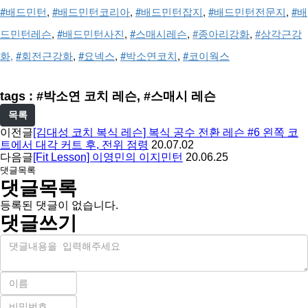
#배드민턴
, 
#배드민턴코리아
, 
#배드민턴잡지
, 
#배드민턴전문지
, 
#배
드민턴레슨
, 
#배드민턴사진
, 
#스매시레슨
, 
#
종아리강화
, 
#
삼각근강
화
, 
#회전근강화
, 
#요넥스
, 
#박소연코치
, 
#코이웍스
tags : #박소연 코치 레슨, #스매시 레슨
목록
이전글
[김대성 코치 복식 레슨] 복식 공수 전환 레슨 #6 왼쪽 코
트에서 대각 커트 후, 전위 점령
20.07.02
다음글
[Fit Lesson] 이영민의 이지민턴
20.06.25
댓글목록
댓글목록
등록된 댓글이 없습니다.
댓글쓰기
내
용
이
름
비
필