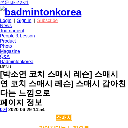
본문 바로가기
Login
|
Sign in
|
Subscribe
News
Tournament
People & Lesson
Product
Photo
Magazine
Q&A
Badmintonkorea
MENU
people
[박소연 코치 스매시 레슨] 스매시
연 코치 스매시 레슨] 스매시 감아친
다는 느낌으로
페이지 정보
작
배
댓
작
0건
2020-06-29 14:54
성
드
글
성
본
스매시
자
민
일
문
턴