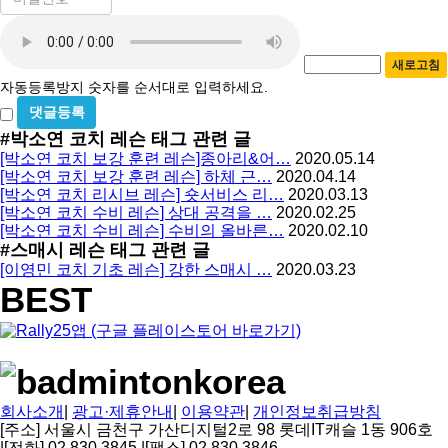
밀
수
자
번
호
동
필
새로고침
등
수
자동등록방지 숫자를 순서대로 입력하세요.
록
비
방
밀
#박소연 코치 레슨
태그 관련 글
지
글
[박소연 코치 보강 훈련 레슨]종아리&어…
2020.05.14
사
[박소연 코치 보강 훈련 레슨] 하체 근…
2020.04.14
용
[박소연 코치 리시브 레슨] 숏서비스 리…
2020.03.13
[박소연 코치 수비 레슨] 상대 공격을 …
2020.02.25
[박소연 코치 수비 레슨] 수비의 올바른…
2020.02.10
#스매시 레슨
태그 관련 글
[이영민 코치 기초 레슨] 강한 스매시 …
2020.03.23
BEST
회사소개
|
광고·제휴안내
|
이용약관
|
개인정보취급방침
[주소] 서울시 금천구 가산디지털2로 98 롯데IT캐슬 1동 906호
|
[전화] 02 830 3845
|
[팩스] 02 830 3846