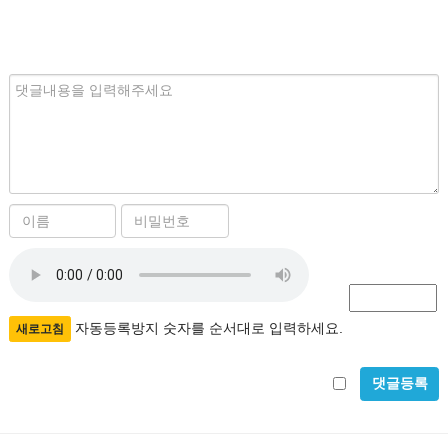
내
용
이
비
름
밀
자
필
번
수
호
동
필
등
자동등록방지 숫자를 순서대로 입력하세요.
새로고침
수
록
비
방
밀
지