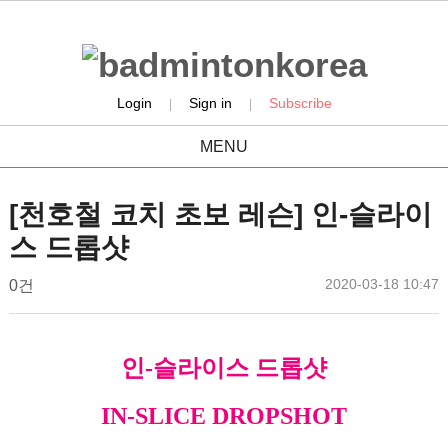
Login
Sign in
Subscribe
|
|
MENU
people
[천호철 코치 초보 레슨] 인-슬라이
스 드롭샷
작
작
댓
2020-03-18 10:47
배
0건
성
성
글
드
일
자
민
본
턴
인-슬라이스 드롭샷
문
코
리
IN-SLICE DROPSHOT
아