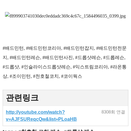
#배드민턴, #배드민턴코리아, #배드민턴잡지, #배드민턴전문
지, #배드민턴레슨, #배드민턴사진, #드롭샷레슨, #드롭레슨,
#드롭샷, #인슬라이스드롭샷레슨, #익스트림코리아, #라온통
상, #조이민턴, #천호철코치, #코이웍스
관련링크
http://youtube.com/watch?
8308회 연결
v=AJFSUReqcQw&list=PLoaHB