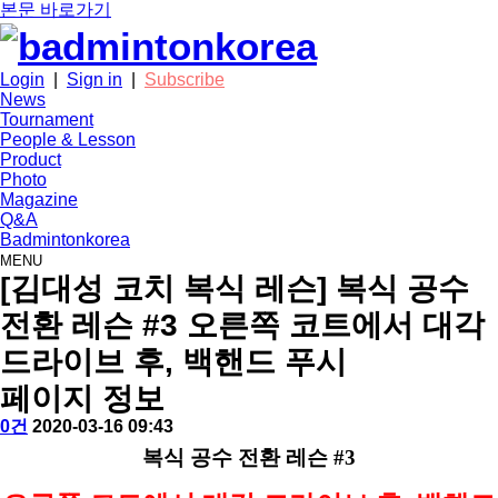
본문 바로가기
Login
|
Sign in
|
Subscribe
News
Tournament
People & Lesson
Product
Photo
Magazine
Q&A
Badmintonkorea
MENU
people
[김대성 코치 복식 레슨] 복식 공수
전환 레슨 #3 오른쪽 코트에서 대각
드라이브 후, 백핸드 푸시
페이지 정보
작
배
댓
작
0건
2020-03-16 09:43
성
드
글
성
본
복식 공수 전환 레슨 #3
자
민
일
문
턴