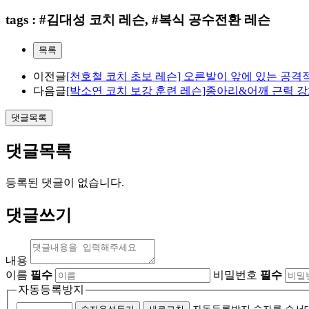
tags : #김대성 코치 레슨, #복식 공수전환 레슨
목록
이전글
[천호철 코치 초보 레슨] 오른발이 앞에 있는 공격
다음글
[박소연 코치 보강 훈련 레슨]종아리&어깨 근력 강
댓글목록
댓글목록
등록된 댓글이 없습니다.
댓글쓰기
내용
이름
필수
비밀번호
필수
자동등록방지