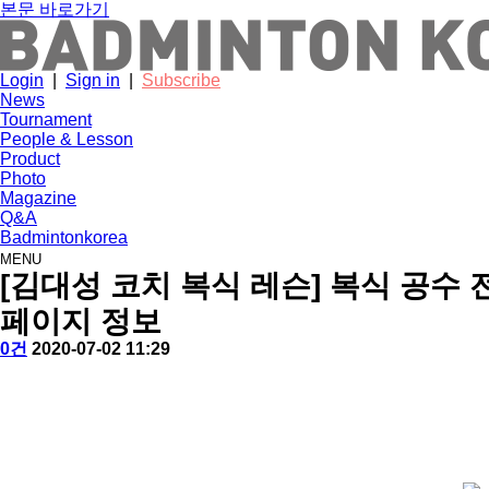
본문 바로가기
Login
|
Sign in
|
Subscribe
News
Tournament
People & Lesson
Product
Photo
Magazine
Q&A
Badmintonkorea
MENU
people
[김대성 코치 복식 레슨] 복식 공수 
페이지 정보
작
배
댓
작
0건
2020-07-02 11:29
성
드
글
성
본
자
민
일
문
턴
코
리
아