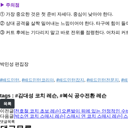
▶ 주의점
① 가장 중요한 것은 첫 준비 자세다. 중심이 낮아야 한다.
② 상대 공격을 살짝 밀어내는 느낌이어야 한다. 타구에 힘이 들
③ 커트 후에는 기다리지 말고 바로 전위를 점령한다. 어차피 커
박민성 편집장
#배드민턴
, 
#배드민턴코리아
, 
#배드민턴잡지
, 
#배드민턴전문지
, 
#
tags : #김대성 코치 레슨, #복식 공수전환 레슨
목록
이전글
[천호철 코치 초보 레슨] 오른발이 뒤에 있는 안정적인 수
다음글
[박소연 코치 스매시 레슨] 스매시 연 코치 스매시 레슨]
댓글목록