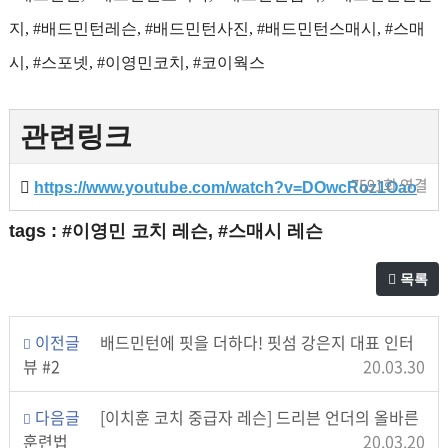
지, #배드민턴레슨, #배드민턴사진, #배드민턴스매시, #스매
시, #스포넷, #이영민코치, #코이웍스
관련링크
7591회 연결
https://www.youtube.com/watch?v=DOwcRoz1Oao
tags : #이영민 코치 레슨, #스매시 레슨
목록
이전글
배드민턴에 핏을 더하다! 핏섬 강은지 대표 인터
뷰 #2
20.03.30
다음글
[이치훈 코치 중급자 레슨] 드리븐 언더의 올바른
훈련법
20.03.20