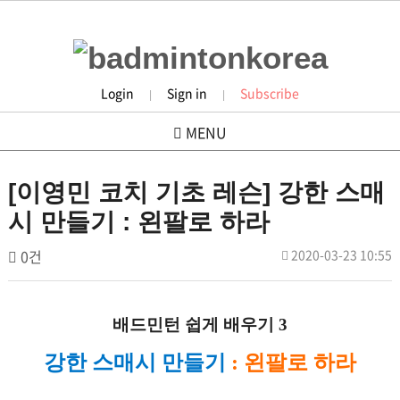
Login
Sign in
Subscribe
|
|
MENU
people
[이영민 코치 기초 레슨] 강한 스매
시 만들기 : 왼팔로 하라
작
댓
작
0건
2020-03-23 10:55
배
성
성
글
드
일
자
민
본
배드민턴 쉽게 배우기 3
턴
문
코
강한 스매시 만들기
: 왼팔로 하라
리
아