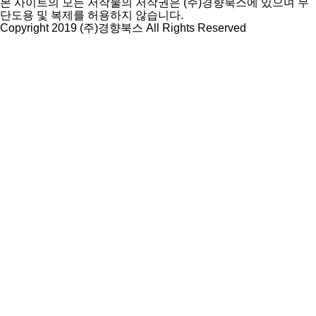
본 사이트의 모든 저작물의 저작권은 (주)경향북스에 있으며 무
단도용 및 복제를 허용하지 않습니다.
Copyright 2019 (주)경향북스 All Rights Reserved
상
단
으
로