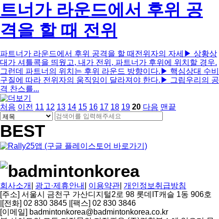
트너가 라운드에서 후위 공
격을 할 때 전위
파트너가 라운드에서 후위 공격을 할 때전위자의 자세▶ 상황상
대가 셔틀콕을 띄웠고, 내가 전위, 파트너가 후위에 위치할 경우.
그런데 파트너의 위치는 후위 라운드 방향이다.▶ 핵심상대 수비
구질에 따라 전위자의 움직임이 달라져야 한다.▶ 그립우리의 공
격 찬스를...
페
페
페
페
페
페
페
페
페
열
페
처음
이전
11
12
13
14
15
16
17
18
19
20
다음
맨끝
게
검
이
이
검
이
이
이
이
이
이
이
린
이
색
지
지
색
지
지
지
지
지
지
지
지
BEST
시
대
어
물
필
상
수
검
색
회사소개
|
광고·제휴안내
|
이용약관
|
개인정보취급방침
[주소] 서울시 금천구 가산디지털2로 98 롯데IT캐슬 1동 906호
|
[전화] 02 830 3845
|
[팩스] 02 830 3846
[이메일] badmintonkorea@badmintonkorea.co.kr