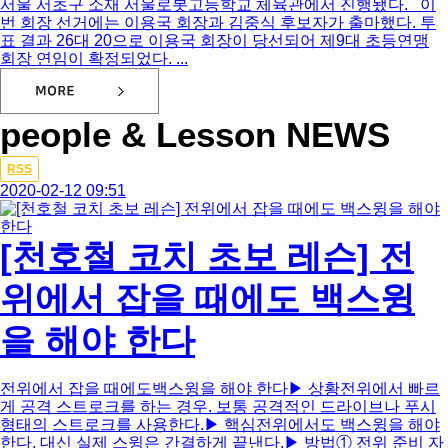
서울 서초구 소재 서울로봇고등학교 체육관에서 진행됐다. 이
번 회장 선거에는 이용국 회장과 김중식 후보자가 출마했다. 투
표 결과 26대 20으로 이용국 회장이 당선되어 제9대 초등연맹
회장 연임이 확정되었다. ...
people & Lesson NEWS
Total
RSS
250
2020-02-12 09:51
건
20
페
[천호철 코치 초보 레슨] 전
이
지
위에서 잡을 때에도 백스윙
을 해야 한다
전위에서 잡을 때에도백스윙을 해야 한다▶ 상황전위에서 빠르
게 공격 스트로크를 하는 경우. 보통 공격적인 드라이브나 푸시
형태의 스트로크를 사용한다.▶ 핵심전위에서도 백스윙을 해야
한다. 대신 실제 스윙은 간결하게 끝낸다.▶ 방법① 전위 준비 자