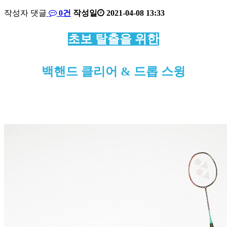
배
작성자
댓글
0건
작성일
2021-04-08 13:33
드
본
민
초보 탈출을 위한
턴
문
코
리
백핸드 클리어 & 드롭 스윙
아