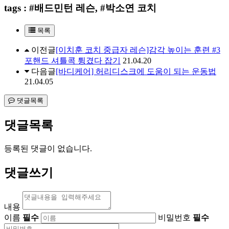
tags : #배드민턴 레슨, #박소연 코치
목록
이전글
[이치훈 코치 중급자 레슨]감각 높이는 훈련 #3
포핸드 셔틀콕 튕겼다 잡기
21.04.20
다음글
[바디케어] 허리디스크에 도움이 되는 운동법
21.04.05
댓글목록
댓글목록
등록된 댓글이 없습니다.
댓글쓰기
내용
이름
필수
비밀번호
필수