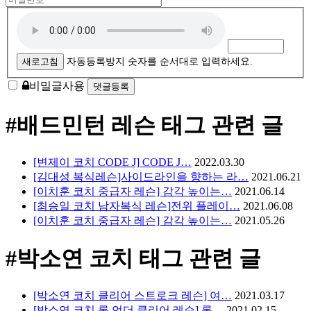
자
동
등
록
새로고침
자동등록방지 숫자를 순서대로 입력하세요.
방
비밀글사용
지
#배드민턴 레슨
태그 관련 글
[변제이 코치 CODE J] CODE J…
2022.03.30
[김대성 복식레슨]사이드라인을 향하는 라…
2021.06.21
[이치훈 코치 중급자 레슨] 감각 높이는…
2021.06.14
[최승일 코치 남자복식 레슨]전위 플레이…
2021.06.08
[이치훈 코치 중급자 레슨] 감각 높이는…
2021.05.26
#박소연 코치
태그 관련 글
[박소연 코치 클리어 스트로크 레슨] 여…
2021.03.17
[박소연 코치 롱 언더 클리어 레슨] 롱…
2021.02.15