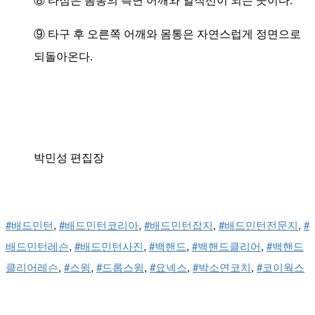
⑧ 타점은 몸통의 측면 어깨와 일직선이 되는 곳이다.
⑨ 타구 후 오른쪽 어깨와 몸통은 자연스럽게 정면으로
되돌아온다.
박민성 편집장
#배드민턴
, 
#배드민턴코리아
, 
#배드민턴잡지
, 
#배드민턴전문지
, 
#
배드민턴레슨
, 
#배드민턴사진
, 
#백핸드
, 
#백핸드클리어
, 
#백핸드
클리어레슨
, 
#스윙
, 
#드롭스윙
, 
#요넥스
, 
#박소연코치
, 
#코이웍스