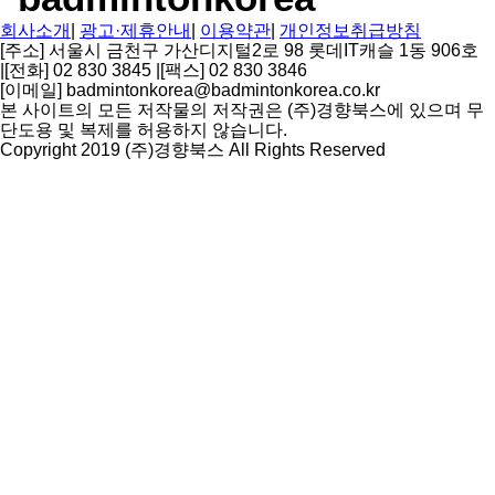
회사소개
|
광고·제휴안내
|
이용약관
|
개인정보취급방침
[주소] 서울시 금천구 가산디지털2로 98 롯데IT캐슬 1동 906호
|
[전화] 02 830 3845
|
[팩스] 02 830 3846
[이메일] badmintonkorea@badmintonkorea.co.kr
본 사이트의 모든 저작물의 저작권은 (주)경향북스에 있으며 무
단도용 및 복제를 허용하지 않습니다.
Copyright 2019 (주)경향북스 All Rights Reserved
상
단
으
로