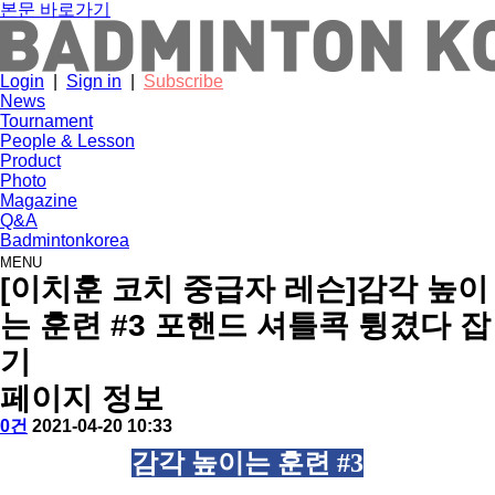
본문 바로가기
Login
|
Sign in
|
Subscribe
News
Tournament
People & Lesson
Product
Photo
Magazine
Q&A
Badmintonkorea
MENU
people
[이치훈 코치 중급자 레슨]감각 높이
는 훈련 #3 포핸드 셔틀콕 튕겼다 잡
기
페이지 정보
작
배
댓
작
0건
2021-04-20 10:33
성
드
글
성
본
감각 높이는 훈련 #3
자
민
일
문
턴