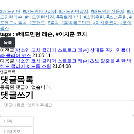
#배드민턴
, 
#배드민턴코리아
, 
#배드민턴잡지
, 
#배드민턴전문지
, 
#배
드민턴레슨
, 
#배드민턴사진
, 
#홈트레이닝
, 
#스윙훈련
, 
#스냅훈련
, 
#
포핸드셔틀콕
, 
#포핸드
, 
#볼빅
, 
#볼빅배드민턴
, 
#이치훈코치
, 
#코이
웍스
tags : #배드민턴 레슨, #이치훈 코치
목록
이전글
[박소연 코치 클리어 스트로크 레슨] 상대를 뛰게 만들어
라 클리어 코스
21.05.11
다음글
[박소연 코치 클리어 스트로크 레슨] 초보 탈출을 위한 백
핸드 클리어 & 드롭 스윙
21.04.08
댓글목록
댓글목록
등록된 댓글이 없습니다.
댓글쓰기
내
용
이
름
비
필
밀