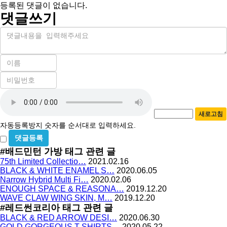
등록된 댓글이 없습니다.
댓글쓰기
내
용
이
름
비
필
밀
수
자
번
호
동
필
새로고침
등
수
자동등록방지 숫자를 순서대로 입력하세요.
록
비
방
밀
#배드민턴 가방
태그 관련 글
지
글
75th Limited Collectio…
2021.02.16
사
BLACK & WHITE ENAMEL S…
2020.06.05
용
Narrow Hybrid Multi Fi…
2020.02.06
ENOUGH SPACE & REASONA…
2019.12.20
WAVE CLAW WING SKIN, M…
2019.12.20
#레드썬코리아
태그 관련 글
BLACK & RED ARROW DESI…
2020.06.30
GOLD GORGEOUS T-SHIRTS…
2020.05.22