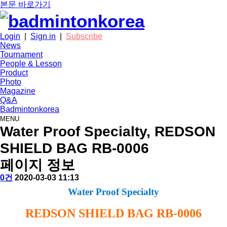
본문 바로가기
Login
|
Sign in
|
Subscribe
News
Tournament
People & Lesson
Product
Photo
Magazine
Q&A
Badmintonkorea
MENU
product
Water Proof Specialty, REDSON
SHIELD BAG RB-0006
페이지 정보
작
배
댓
작
0건
2020-03-03 11:13
성
드
글
성
본
Water Proof Specialty
자
민
일
문
턴
REDSON SHIELD BAG RB-0006
코
리