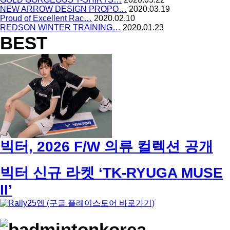
NEW ARROW DESIGN PROPO…
2020.03.19
Proud of Excellent Rac…
2020.02.10
REDSON WINTER TRAINING…
2020.01.23
BEST
빅터, 2026 F/W 의류 컬렉션 공개
빅터 신규 라켓 ‘TK-RYUGA MUSE
II’