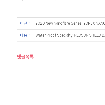
이전글
2020 New Nanoflare Series, YONEX NA
다음글
Water Proof Specialty, REDSON SHIELD
댓글목록