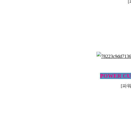
POWER CUS
[파