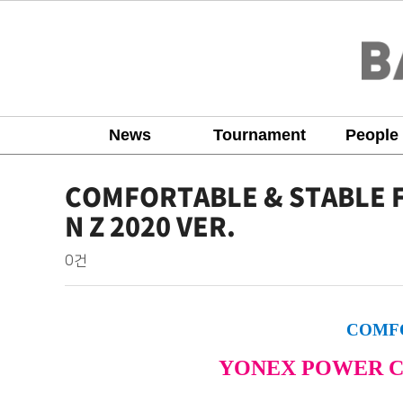
News
Tournament
People
product
COMFORTABLE & STABLE F
N Z 2020 VER.
배
작
댓
0건
성
글
드
자
민
본
턴
COMFO
문
코
YONEX POWER CU
리
아