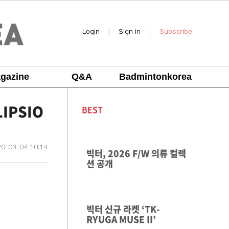
Login
Sign in
Subscribe
|
|
gazine
Q&A
Badmintonkorea
LIPSIO
BEST
0-03-04 10:14
빅터, 2026 F/W 의류 컬렉
션 공개
빅터 신규 라켓 ‘TK-
RYUGA MUSE II’