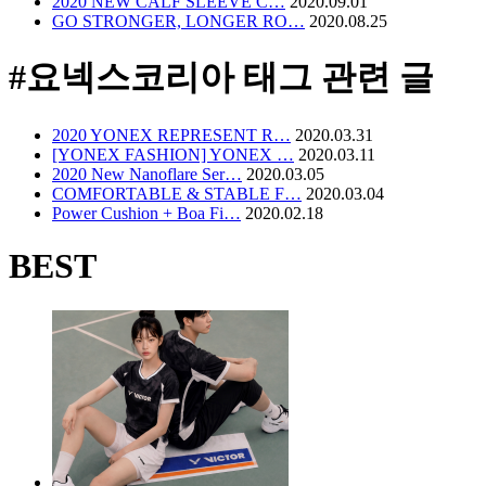
2020 NEW CALF SLEEVE C…
2020.09.01
GO STRONGER, LONGER RO…
2020.08.25
#요넥스코리아
태그 관련 글
2020 YONEX REPRESENT R…
2020.03.31
[YONEX FASHION] YONEX …
2020.03.11
2020 New Nanoflare Ser…
2020.03.05
COMFORTABLE & STABLE F…
2020.03.04
Power Cushion + Boa Fi…
2020.02.18
BEST