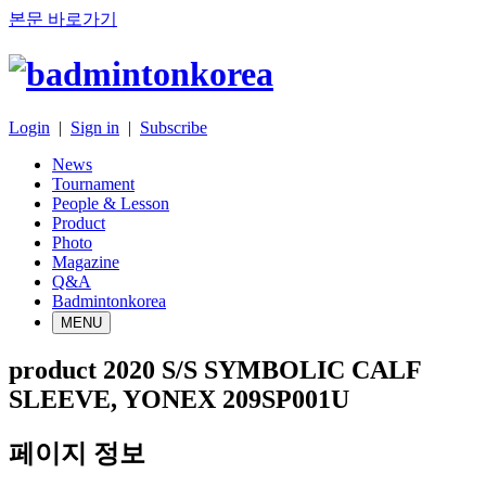
본문 바로가기
Login
|
Sign in
|
Subscribe
News
Tournament
People & Lesson
Product
Photo
Magazine
Q&A
Badmintonkorea
MENU
product
2020 S/S SYMBOLIC CALF
SLEEVE, YONEX 209SP001U
페이지 정보