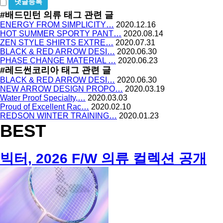
비
방
밀
#배드민턴 의류
태그 관련 글
지
글
ENERGY FROM SIMPLICITY…
2020.12.16
사
HOT SUMMER SPORTY PANT…
2020.08.14
용
ZEN STYLE SHIRTS EXTRE…
2020.07.31
BLACK & RED ARROW DESI…
2020.06.30
PHASE CHANGE MATERIAL …
2020.06.23
#레드썬코리아
태그 관련 글
BLACK & RED ARROW DESI…
2020.06.30
NEW ARROW DESIGN PROPO…
2020.03.19
Water Proof Specialty,…
2020.03.03
Proud of Excellent Rac…
2020.02.10
REDSON WINTER TRAINING…
2020.01.23
BEST
빅터, 2026 F/W 의류 컬렉션 공개