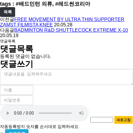
tags : #배드민턴 의류, #레드썬코리아
목록
이전글
FREE MOVEMENT BY ULTRA THIN SUPPORTER
ZAMST FILMISTA KNEE
20.05.28
다음글
BADMINTON R&D SHUTTLECOCK EXTREME X-10
20.05.19
댓글목록
댓글목록
등록된 댓글이 없습니다.
댓글쓰기
내
용
이
름
비
필
밀
수
자
번
호
동
필
새로고침
등
수
자동등록방지 숫자를 순서대로 입력하세요.
록