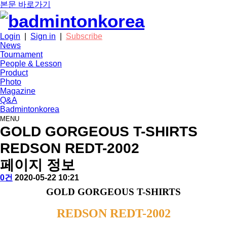
본문 바로가기
Login
|
Sign in
|
Subscribe
News
Tournament
People & Lesson
Product
Photo
Magazine
Q&A
Badmintonkorea
MENU
product
GOLD GORGEOUS T-SHIRTS
REDSON REDT-2002
페이지 정보
작
배
댓
작
0건
2020-05-22 10:21
성
드
글
성
본
GOLD GORGEOUS T-SHIRTS
자
민
일
문
턴
REDSON REDT-2002
코
리