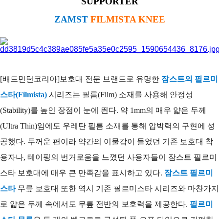
SUPPORTER
코
리
ZAMST
FILMISTA KNEE
아
[배드민턴코리아]
보호대 전문 브랜드로 유명한
잠스트의 필르미
스타(Filmista)
시리즈는 필름(Film) 소재를 사용해 안정성
(Stability)를 높인 장점이 눈에 띈다. 약 1mm의 매우 얇은 두께
(Ultra Thin)임에도 우레탄 필름 소재를 통해 압박력의 구현에 성
공했다. 두꺼운 편이라 약간의 이
물감이 들었던 기존 보호대 착
용자나, 테이핑의 번거로움을 느꼈던 사용자들이 잠스트 필르미
스타 보호대에 매우 큰 만족감을 표시하고 있다.
잠스트 필르미
스타
무릎 보호대 또한 역시 기존 필르미스타 시리즈와 마찬가지
로 얇은 두께 속에서도 무릎 전반의 보호력을 제공한다.
필르미