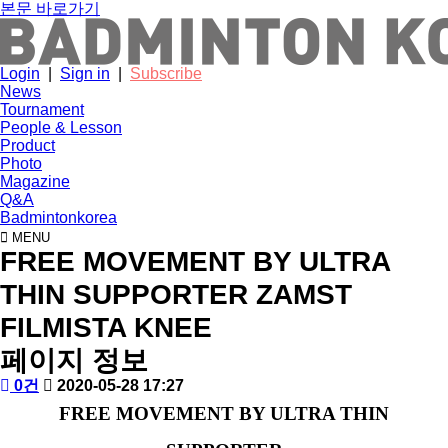
본문 바로가기
Login
|
Sign in
|
Subscribe
News
Tournament
People & Lesson
Product
Photo
Magazine
Q&A
Badmintonkorea
MENU
product
FREE MOVEMENT BY ULTRA
THIN SUPPORTER ZAMST
FILMISTA KNEE
페이지 정보
작
배
댓
작
0건
2020-05-28 17:27
성
드
글
성
본
FREE MOVEMENT BY ULTRA THIN
자
민
일
문
턴