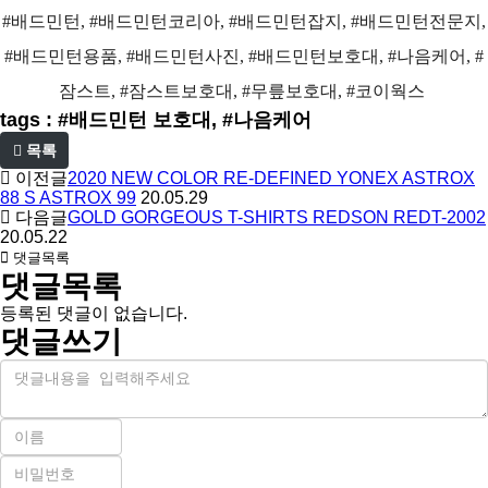
#배드민턴, #배드민턴코리아, #배드민턴잡지, #배드민턴전문지,
#배드민턴용품, #배드민턴사진, #배드민턴보호대, #나음케어, #
잠스트, #잠스트보호대, #무릎보호대, #코이웍스
tags : #배드민턴 보호대, #나음케어
목록
이전글
2020 NEW COLOR RE-DEFINED YONEX ASTROX
88 S ASTROX 99
20.05.29
다음글
GOLD GORGEOUS T-SHIRTS REDSON REDT-2002
20.05.22
댓글목록
댓글목록
등록된 댓글이 없습니다.
댓글쓰기
내
용
이
름
비
필
밀
수