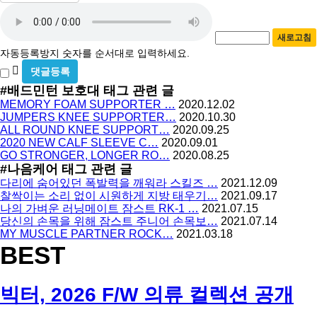
자
번
호
동
필
새로고침
등
수
자동등록방지 숫자를 순서대로 입력하세요.
록
비
방
밀
#배드민턴 보호대
태그 관련 글
지
글
MEMORY FOAM SUPPORTER …
2020.12.02
사
JUMPERS KNEE SUPPORTER…
2020.10.30
용
ALL ROUND KNEE SUPPORT…
2020.09.25
2020 NEW CALF SLEEVE C…
2020.09.01
GO STRONGER, LONGER RO…
2020.08.25
#나음케어
태그 관련 글
다리에 숨어있던 폭발력을 깨워라 스킬즈 …
2021.12.09
찰싹이는 소리 없이 시원하게 지방 태우기…
2021.09.17
나의 가벼운 러닝메이트 잠스트 RK-1 …
2021.07.15
당신의 손목을 위해 잠스트 주니어 손목보…
2021.07.14
MY MUSCLE PARTNER ROCK…
2021.03.18
BEST
빅터, 2026 F/W 의류 컬렉션 공개