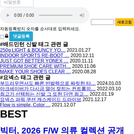
밀
수
자
번
호
동
필
새로고침
등
수
자동등록방지 숫자를 순서대로 입력하세요.
록
비
방
밀
#배드민턴 신발
태그 관련 글
지
글
250g LIGHT & BOUNCY YO…
2021.01.27
사
INDOOR SPORTS RE-BOOT …
2020.12.11
용
JUST GOT BETTER YONEX …
2020.11.11
PREMIUM SHOE CARE WITH…
2020.11.06
MAKE YOUR SHOES CLEAR …
2020.08.28
#요넥스
태그 관련 글
부드러우면서도 빠른 반발력으로 짜릿한 타…
2024.01.03
아크세이버가 다시금 열어 젖히는 컨트롤의…
2022.03.10
최고가 선택하는 신발 그 또한 단연 최고…
2022.01.19
요넥스 파워 쿠션 캐스케이드 드라이브
2021.12.17
Flow is simple, Color …
2021.12.07
BEST
빅터, 2026 F/W 의류 컬렉션 공개