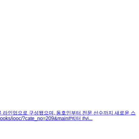
의류 라인업으로 구성됐으며, 동호인부터 전문 선수까지 새로운 스
ooc/?cate_no=209&main#빅터 #vi...