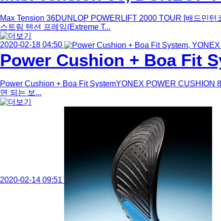
Max Tension 36DUNLOP POWERLIFT 2000 TOU
스트림 텐션 프레임(Extreme T...
2020-02-18 04:50
Power Cushion + Boa Fit 
Power Cushion + Boa Fit SystemYONEX POWER CU
면 되는 보...
2020-02-14 09:51