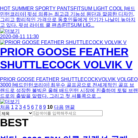
HOT SUMMER SPORTY PANTSFITSUM LIGHT COOL [배드
민턴코리아] 핏섬 의류는 최고급 기능성 원단과 깔끔한 디자인,
그리고 합리적인 가격으로 동호인들에게 인기가 나날이 높아지
고 있다. 핏섬 라이트 쿨 팬츠(FITSUM LIG...
2020-08-11 11:30
PRIOR GOOSE FEATHER
SHUTTLECOCK VOLVIK V
PRIOR GOOSE FEATHER SHUTTLECOCKVOLVIK VOLGEO
3000 [배드민턴코리아] 최우수 골프공으로 전세계적인 골프 브
랜드로 성장한 볼빅은 올해 배드민턴 시장에 진출하며 토털 브랜
드로의 출발을 알렸다. 그리고 첫 셔틀콕으로 ...
페
페
페
페
페
페
페
페
페
열
페
처음
1
2
3
4
5
6
7
8
9
10
다음
맨끝
게
검
이
이
이
이
이
이
검
이
이
이
린
이
색
지
지
지
지
지
지
색
지
지
지
지
BEST
시
대
어
물
필
상
수
검