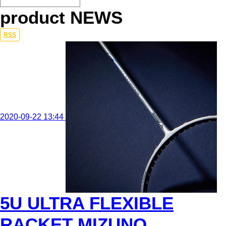
product NEWS
Total
RSS
204
건
10
페
이
지
2020-09-22 13:44
5U ULTRA FLEXIBLE
RACKET MIZUNO