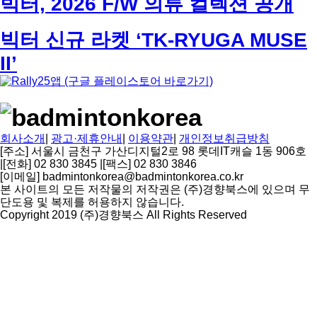
빅터, 2026 F/W 의류 컬렉션 공개
색
빅터 신규 라켓 ‘TK-RYUGA MUSE
II’
회사소개
|
광고·제휴안내
|
이용약관
|
개인정보취급방침
[주소] 서울시 금천구 가산디지털2로 98 롯데IT캐슬 1동 906호
|
[전화] 02 830 3845
|
[팩스] 02 830 3846
[이메일] badmintonkorea@badmintonkorea.co.kr
본 사이트의 모든 저작물의 저작권은 (주)경향북스에 있으며 무
단도용 및 복제를 허용하지 않습니다.
Copyright 2019 (주)경향북스 All Rights Reserved
상
단
으
로