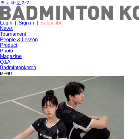
본문 바로가기
Login
|
Sign in
|
Subscribe
News
Tournament
People & Lesson
Product
Photo
Magazine
Q&A
Badmintonkorea
MENU