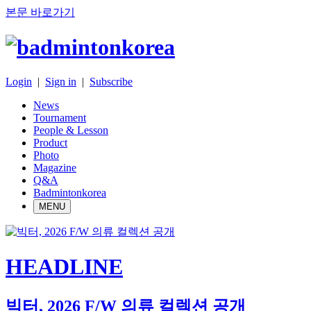
본문 바로가기
Login
|
Sign in
|
Subscribe
News
Tournament
People & Lesson
Product
Photo
Magazine
Q&A
Badmintonkorea
MENU
HEADLINE
빅터, 2026 F/W 의류 컬렉션 공개