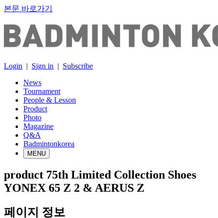
본문 바로가기
Login
|
Sign in
|
Subscribe
News
Tournament
People & Lesson
Product
Photo
Magazine
Q&A
Badmintonkorea
MENU
product
75th Limited Collection Shoes
YONEX 65 Z 2 & AERUS Z
페이지 정보