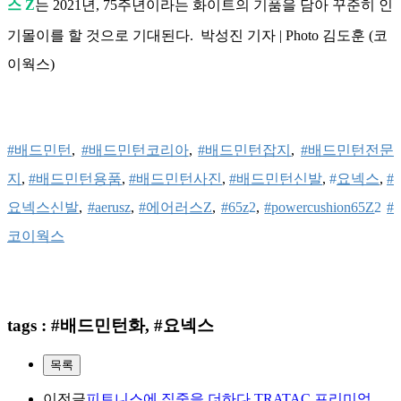
스 Z
는 2021년, 75주년이라는 화이트의 기품을 담아 꾸준히 인
기몰이를 할 것으로 기대된다.  박성진 기자 | Photo 김도훈 (코
이웍스)
#배드민턴
,
#배드민턴코리아
,
#배드민턴잡지
,
#배드민턴전문
지
,
#배드민턴용품
,
#배드민턴사진
,
#배드민턴신발
,
#
요넥스
,
#
요넥스신발
,
#aerusz
,
#에어러스Z
,
#65z
2
,
#powercushion65Z
2
#
코이웍스
tags : #배드민턴화, #요넥스
목록
이전글
피트니스에 집중을 더하다 TRATAC 프리미엄