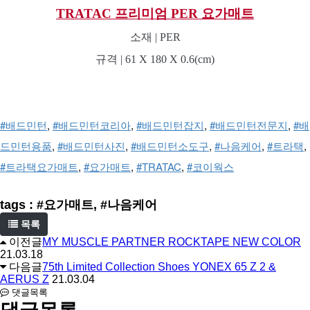
TRATAC 프리미엄 PER 요가매트
소재 | PER
규격 | 61 X 180 X 0.6(cm)
#배드민턴
, 
#배드민턴코리아
, 
#배드민턴잡지
, 
#배드민턴전문지
, 
#배
드민턴용품
, 
#배드민턴사진
, 
#배드민턴소도구
, 
#나음케어
, 
#트라택
, 
#트라택요가매트
, 
#요가매트
, 
#TRATAC
, 
#코이웍스
tags : #요가매트, #나음케어
목록
이전글
MY MUSCLE PARTNER ROCKTAPE NEW COLOR
21.03.18
다음글
75th Limited Collection Shoes YONEX 65 Z 2 &
AERUS Z
21.03.04
댓글목록