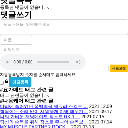
댓글목록
등록된 댓글이 없습니다.
댓글쓰기
내
용
이
름
비
필
밀
수
자
번
호
동
필
새로고침
등
수
자동등록방지 숫자를 순서대로 입력하세요.
록
비
방
밀
#요가매트
태그 관련 글
지
글
태그 관련글이 없습니다.
사
#나음케어
태그 관련 글
용
다리에 숨어있던 폭발력을 깨워라 스킬즈 …
2021.12.09
찰싹이는 소리 없이 시원하게 지방 태우기…
2021.09.17
나의 가벼운 러닝메이트 잠스트 RK-1 …
2021.07.15
당신의 손목을 위해 잠스트 주니어 손목보…
2021.07.14
MY MUSCLE PARTNER ROCK…
2021.03.18