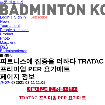
본문 바로가기
Login
|
Sign in
|
Subscribe
News
Tournament
People & Lesson
Product
Photo
Magazine
Q&A
Badmintonkorea
MENU
product
피트니스에 집중을 더하다 TRATAC
프리미엄 PER 요가매트
페이지 정보
작
배
댓
작
0건
2021-03-11 11:05
성
드
글
성
본
피트니스에 집중을 더하다
자
민
일
문
턴
TRATAC 프리미엄 PER 요가매트
코
리