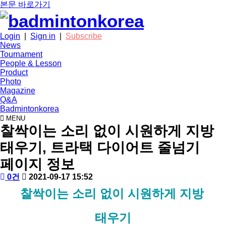
본문 바로가기
Login
|
Sign in
|
Subscribe
News
Tournament
People & Lesson
Product
Photo
Magazine
Q&A
Badmintonkorea
MENU
product
찰싹이는 소리 없이 시원하게 지방
태우기, 트라택 다이어트 줄넘기
페이지 정보
작
배
댓
작
0건
2021-09-17 15:52
성
드
글
성
본
찰싹이는 소리 없이 시원하게 지방 
자
민
일
문
턴
코
태우기
리