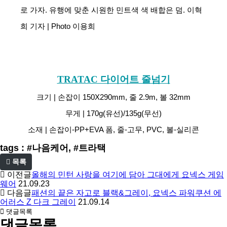
로 가자. 유행에 맞춘 시원한 민트색 색 배합은 덤. 이혁
희 기자 | Photo 이용희
TRATAC 다이어트 줄넘기
크기 | 손잡이 150X290mm, 줄 2.9m, 볼 32mm
무게 | 170g(유선)/135g(무선)
소재 | 손잡이-PP+EVA 폼, 줄-고무, PVC, 볼-실리콘
tags : #나음케어, #트라택
목록
이전글
올해의 민턴 사랑을 여기에 담아 그대에게 요넥스 게임
웨어
21.09.23
다음글
패션의 끝은 자고로 블랙&그레이, 요넥스 파워쿠션 에
어러스 Z 다크 그레이
21.09.14
댓글목록
댓글목록