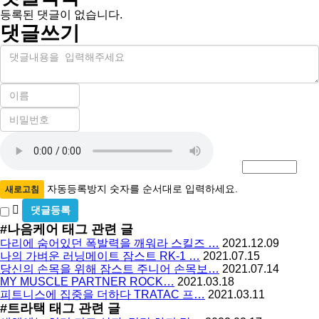
등록된 댓글이 없습니다.
댓글쓰기
내
용
이
름
비
필
밀
수
자
번
호
동
필
등
수
록
자동등록방지 숫자를 순서대로 입력하세요.
새로고침
방
비
밀
지
#나음케어
태그 관련 글
글
다리에 숨어있던 폭발력을 깨워라 스킬즈 …
2021.12.09
사
나의 가벼운 러닝메이트 잠스트 RK-1 …
2021.07.15
용
당신의 손목을 위해 잠스트 주니어 손목보…
2021.07.14
MY MUSCLE PARTNER ROCK…
2021.03.18
피트니스에 집중을 더하다 TRATAC 프…
2021.03.11
#트라택
태그 관련 글