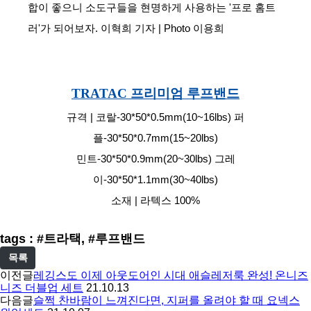
합이 좋으니 소도구들을 현명하게 사용하는 '프로 홈트
러'가 되어보자. 이혁희 기자 | Photo 이용희
TRATAC 프리미엄 루프밴드
규격 | 코랄-30*50*0.5mm(10~16lbs) 퍼
플-30*50*0.7mm(15~20lbs)
민트-30*50*0.9mm(20~30lbs) 그레
이-30*50*1.1mm(30~40lbs)
소재 | 라텍스 100%
tags : #트라택, #루프밴드
목록
이전글
레깅스도 이제 아웃도어인 시대 애슬레저룩 완성! 온니즈
니즈 더블업 세트
21.10.13
다음글
슬쩍 찬바람이 느껴진다면, 지퍼를 올려야 할 때 요넥스