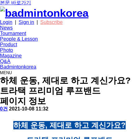
본문 바로가기
Login
|
Sign in
|
Subscribe
News
Tournament
People & Lesson
Product
Photo
Magazine
Q&A
Badmintonkorea
MENU
product
하체 운동, 제대로 하고 계신가요?
트라택 프리미엄 루프밴드
페이지 정보
작
배
댓
작
0건
2021-10-08 11:32
성
드
글
성
자
민
일
본
하체 운동, 제대로 하고 계신가요?
턴
코
문
리