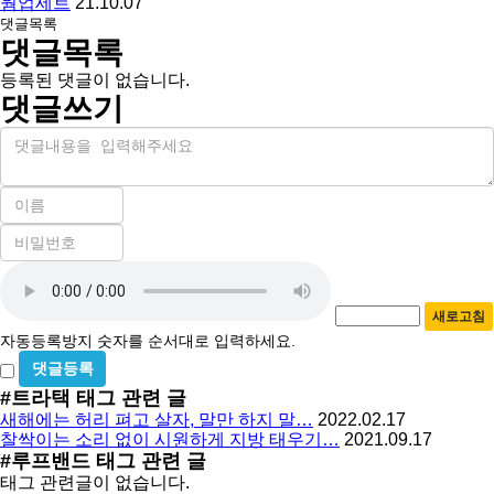
웜업세트
21.10.07
댓글목록
댓글목록
등록된 댓글이 없습니다.
댓글쓰기
내
용
이
름
비
필
밀
수
자
번
호
동
필
새로고침
등
수
자동등록방지 숫자를 순서대로 입력하세요.
록
비
방
밀
#트라택
태그 관련 글
지
글
새해에는 허리 펴고 살자, 말만 하지 말…
2022.02.17
사
찰싹이는 소리 없이 시원하게 지방 태우기…
2021.09.17
용
#루프밴드
태그 관련 글
태그 관련글이 없습니다.