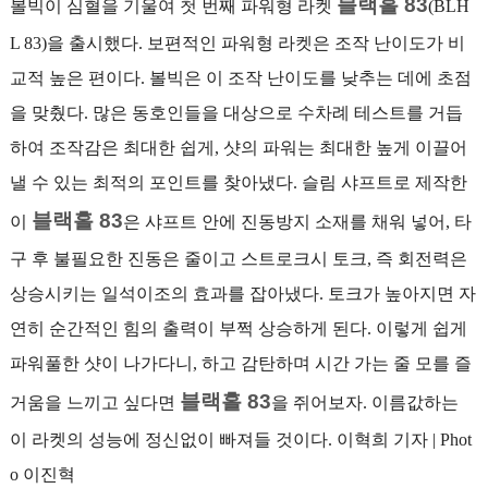
블랙홀 83
볼빅이 심혈을 기울여 첫 번째 파워형 라켓
(BLH
L 83)을 출시했다. 보편적인 파워형 라켓은 조작 난이도가 비
교적 높은 편이다. 볼빅은 이 조작 난이도를 낮추는 데에 초점
을 맞췄다. 많은 동호인들을 대상으로 수차례 테스트를 거듭
하여 조작감은 최대한 쉽게, 샷의 파워는 최대한 높게 이끌어
낼 수 있는 최적의 포인트를 찾아냈다. 슬림 샤프트로 제작한
블랙홀 83
이
은 샤프트 안에 진동방지 소재를 채워 넣어, 타
구 후 불필요한 진동은 줄이고 스트로크시 토크, 즉 회전력은
상승시키는 일석이조의 효과를 잡아냈다. 토크가 높아지면 자
연히 순간적인 힘의 출력이 부쩍 상승하게 된다. 이렇게 쉽게
파워풀한 샷이 나가다니, 하고 감탄하며 시간 가는 줄 모를 즐
블랙홀 83
거움을 느끼고 싶다면
을 쥐어보자. 이름값하는
이 라켓의 성능에 정신없이 빠져들 것이다. 이혁희 기자 | Phot
o 이진혁