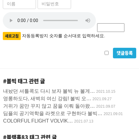
이
비
름
밀
필
자
번
수
호
동
필
등
새로고침
자동등록방지 숫자를 순서대로 입력하세요.
수
록
비
방
밀
지
글
#볼빅
태그 관련 글
사
내놨던 셔틀콕도 다시 보자 볼빅 뉴 볼게…
2021.10.15
용
영롱하도다, 새벽의 여신 강림! 볼빅 오…
2021.09.27
거위가 꿈만 꾸지 않고 꿈을 이뤄 돌아왔…
2021.09.07
딤플의 공기역학을 라켓으로 구현하다 볼빅…
2021.09.01
COLORFUL FLIGHT VOLVIK…
2021.07.13
#블랙홀83
태그 관련 글