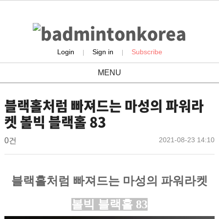
Login
Sign in
Subscribe
|
|
MENU
product
블랙홀처럼 빠져드는 마성의 파워라
켓 볼빅 블랙홀 83
배
작
작
댓
2021-08-23 14:10
0건
성
성
글
드
일
자
민
본
턴
블랙홀처럼 빠져드는 마성의 파워라켓
문
코
볼빅 블랙홀 83
리
아