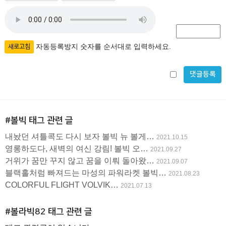
름
밀
자
필
번
수
호
동
필
등
자동등록방지 숫자를 순서대로 입력하세요.
새로고침
수
록
비
방
밀
지
글
#볼빅
태그 관련 글
사
내놨던 셔틀콕도 다시 보자 볼빅 뉴 볼게…
2021.10.15
용
영롱하도다, 새벽의 여신 강림! 볼빅 오…
2021.09.27
거위가 꿈만 꾸지 않고 꿈을 이뤄 돌아왔…
2021.09.07
블랙홀처럼 빠져드는 마성의 파워라켓 볼빅…
2021.08.23
COLORFUL FLIGHT VOLVIK…
2021.07.13
#볼라빅82
태그 관련 글