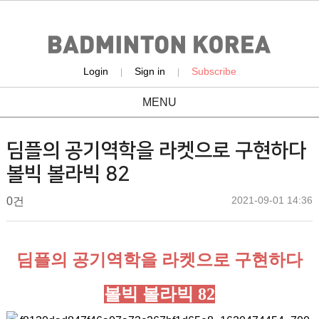
Login
Sign in
Subscribe
|
|
MENU
product
딤플의 공기역학을 라켓으로 구현하다
볼빅 볼라빅 82
작
작
댓
2021-09-01 14:36
배
0건
성
성
글
드
일
자
민
본
턴
딤플의 공기역학을 라켓으로 구현하다
문
코
리
볼빅 볼라빅 82
아