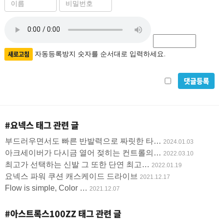
이
비
름
밀
필
자
번
수
호
동
필
등
새로고침
자동등록방지 숫자를 순서대로 입력하세요.
수
록
비
방
밀
지
글
#요넥스
태그 관련 글
사
부드러우면서도 빠른 반발력으로 짜릿한 타…
2024.01.03
용
아크세이버가 다시금 열어 젖히는 컨트롤의…
2022.03.10
최고가 선택하는 신발 그 또한 단연 최고…
2022.01.19
요넥스 파워 쿠션 캐스케이드 드라이브
2021.12.17
Flow is simple, Color …
2021.12.07
#아스트록스100ZZ
태그 관련 글