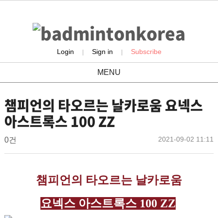
Login
Sign in
Subscribe
|
|
MENU
product
챔피언의 타오르는 날카로움 요넥스
아스트록스 100 ZZ
배
작
작
댓
2021-09-02 11:11
0건
성
성
글
드
일
자
민
본
턴
챔피언의 타오르는 날카로움
문
코
요넥스 아스트록스 100 ZZ
리
아