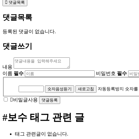
댓글목록
댓글목록
등록된 댓글이 없습니다.
댓글쓰기
내용
이름
필수
비밀번호
필수
자
동
숫자음성듣기
새로고침
자동등록방지 숫자를
등
비밀글사용
록
방
#보수
태그 관련 글
지
태그 관련글이 없습니다.