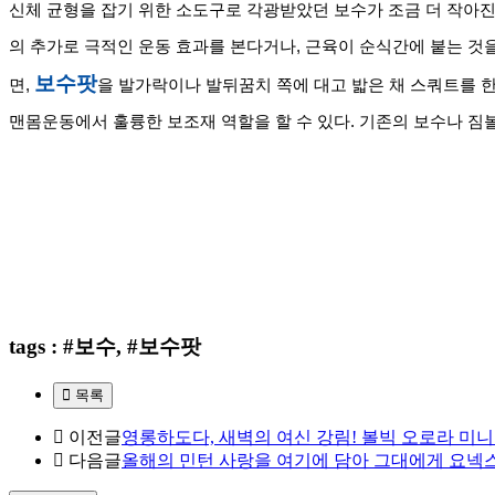
신체 균형을 잡기 위한 소도구로 각광받았던 보수가 조금 더 작아진
의 추가로 극적인 운동 효과를 본다거나, 근육이 순식간에 붙는 것을
보수팟
면, 
을 발가락이나 발뒤꿈치 쪽에 대고 밟은 채 스쿼트를 
맨몸운동에서 훌륭한 보조재 역할을 할 수 있다. 기존의 보수나 짐볼과
tags : #보수, #보수팟
목록
이전글
영롱하도다, 새벽의 여신 강림! 볼빅 오로라 미
다음글
올해의 민턴 사랑을 여기에 담아 그대에게 요넥