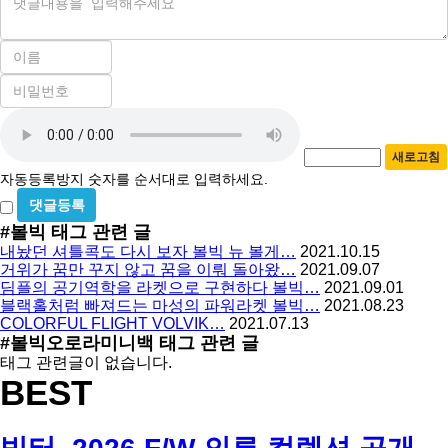
용
이
름
비
필
밀
수
자
번
호
동
필
새로고침
등
수
자동등록방지 숫자를 순서대로 입력하세요.
록
비
방
밀
#볼빅
태그 관련 글
지
글
내놨던 셔틀콕도 다시 보자 볼빅 뉴 볼게…
2021.10.15
사
거위가 꿈만 꾸지 않고 꿈을 이뤄 돌아왔…
2021.09.07
용
딤플의 공기역학을 라켓으로 구현하다 볼빅…
2021.09.01
블랙홀처럼 빠져드는 마성의 파워라켓 볼빅…
2021.08.23
COLORFUL FLIGHT VOLVIK…
2021.07.13
#볼빅오로라미니백
태그 관련 글
태그 관련글이 없습니다.
BEST