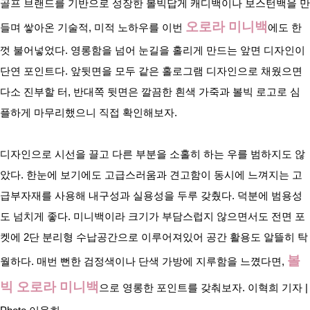
골프 브랜드를 기반으로 성장한 볼빅답게 캐디백이나 보스턴백을 만
오로라 미니백
들며 쌓아온 기술적, 미적 노하우를 이번 
에도 한
껏 불어넣었다. 영롱함을 넘어 눈길을 홀리게 만드는 앞면 디자인이 
단연 포인트다. 앞뒷면을 모두 같은 홀로그램 디자인으로 채웠으면 
다소 진부할 터, 반대쪽 뒷면은 깔끔한 흰색 가죽과 볼빅 로고로 심
플하게 마무리했으니 직접 확인해보자.
디자인으로 시선을 끌고 다른 부분을 소홀히 하는 우를 범하지도 않
았다. 한눈에 보기에도 고급스러움과 견고함이 동시에 느껴지는 고
급부자재를 사용해 내구성과 실용성을 두루 갖췄다. 덕분에 범용성
도 넘치게 좋다. 미니백이라 크기가 부담스럽지 않으면서도 전면 포
켓에 2단 분리형 수납공간으로 이루어져있어 공간 활용도 알뜰히 탁
볼
월하다. 매번 뻔한 검정색이나 단색 가방에 지루함을 느꼈다면, 
빅 오로라 미니백
으로 영롱한 포인트를 갖춰보자. 이혁희 기자 | 