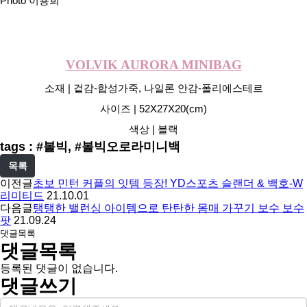
Photo 이용희
VOLVIK AURORA MINIBAG
소재 | 겉감-합성가죽, 나일론 안감-폴리에스테르
사이즈 | 52X27X20(cm)
색상 | 블랙
tags : #볼빅, #볼빅오로라미니백
목록
이전글
초보 민턴 커플의 잇템 등장! YD스포츠 슬랜더 & 백호-W
리미티드
21.10.01
다음글
탱탱한 밸런싱 아이템으로 탄탄한 몸매 가꾸기 보수 보수
팟
21.09.24
댓글목록
댓글목록
등록된 댓글이 없습니다.
댓글쓰기
내