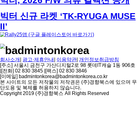
빅터, 2026 F/W 의류 컬렉션 공개
빅터 신규 라켓 ‘TK-RYUGA MUSE
II’
회사소개
|
광고·제휴안내
|
이용약관
|
개인정보취급방침
[주소] 서울시 금천구 가산디지털2로 98 롯데IT캐슬 1동 906호
|
[전화] 02 830 3845
|
[팩스] 02 830 3846
[이메일] badmintonkorea@badmintonkorea.co.kr
본 사이트의 모든 저작물의 저작권은 (주)경향북스에 있으며 무
단도용 및 복제를 허용하지 않습니다.
Copyright 2019 (주)경향북스 All Rights Reserved
상
단
으
로