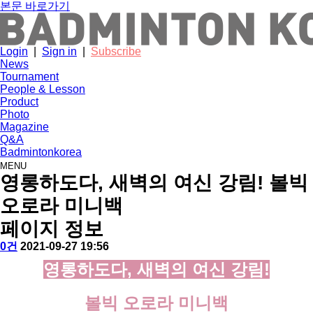
본문 바로가기
Login
|
Sign in
|
Subscribe
News
Tournament
People & Lesson
Product
Photo
Magazine
Q&A
Badmintonkorea
MENU
product
영롱하도다, 새벽의 여신 강림! 볼빅
오로라 미니백
페이지 정보
작
배
댓
작
0건
2021-09-27 19:56
성
드
글
성
본
영롱하도다, 새벽의 여신 강림!
자
민
일
문
턴
코
볼빅 오로라 미니백
리